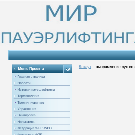
Локаут
– выпрямление рук со 
Меню Проекта
Главная страница
Новости
История пауэрлифтинга
Терминология
Тренинг новичков
Упражнения
Экипировка
Нормативы
Федерация WPC-WPO
Федерация ФПР