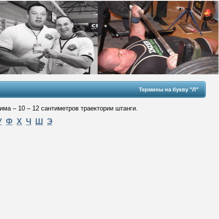
Термины на букву "Л"
ма – 10 – 12 сантиметров траектории штанги.
У
Ф
Х
Ч
Ш
Э