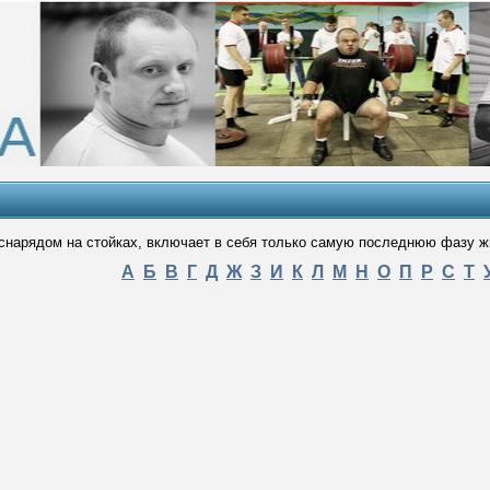
снарядом на стойках, включает в себя только самую последнюю фазу жи
А
Б
В
Г
Д
Ж
З
И
К
Л
М
Н
О
П
Р
С
Т