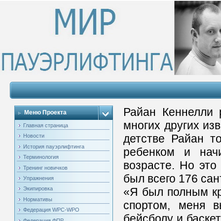
Райан Кеннелли 
Меню Проекта
многих других из
Главная страница
детстве Райан т
Новости
История пауэрлифтинга
ребенком и нач
Терминология
возрасте. Но это
Тренинг новичков
был всего 176 сан
Упражнения
«Я был полным кр
Экипировка
Нормативы
спортом, меня в
Федерация WPC-WPO
бейсболу и баскет
Федерация ФПР