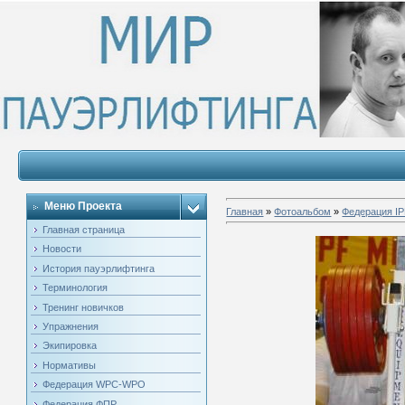
Меню Проекта
Главная
»
Фотоальбом
»
Федерация IP
Главная страница
Новости
История пауэрлифтинга
Терминология
Тренинг новичков
Упражнения
Экипировка
Нормативы
Федерация WPC-WPO
Федерация ФПР