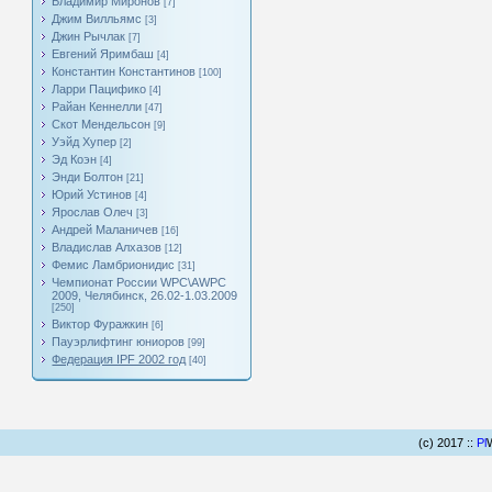
Владимир Миронов
[7]
Джим Вилльямс
[3]
Джин Рычлак
[7]
Евгений Яримбаш
[4]
Константин Константинов
[100]
Ларри Пацифико
[4]
Райан Кеннелли
[47]
Скот Мендельсон
[9]
Уэйд Хупер
[2]
Эд Коэн
[4]
Энди Болтон
[21]
Юрий Устинов
[4]
Ярослав Олеч
[3]
Андрей Маланичев
[16]
Владислав Алхазов
[12]
Фемис Ламбрионидис
[31]
Чемпионат России WPC\AWPC
2009, Челябинск, 26.02-1.03.2009
[250]
Виктор Фуражкин
[6]
Пауэрлифтинг юниоров
[99]
Федерация IPF 2002 год
[40]
(c) 2017 ::
Pl