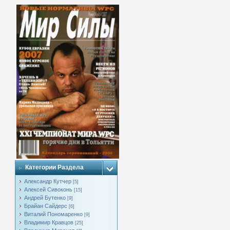
Категории Раздела
Александр Кутчер
[5]
Алексей Сивоконь
[15]
Андрей Бутенко
[9]
Брайан Сайдерс
[6]
Виталий Пономаренко
[9]
Владимир Кравцов
[25]