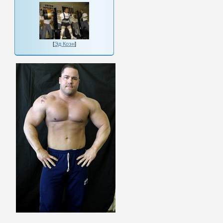
[
Эд Коэн
]