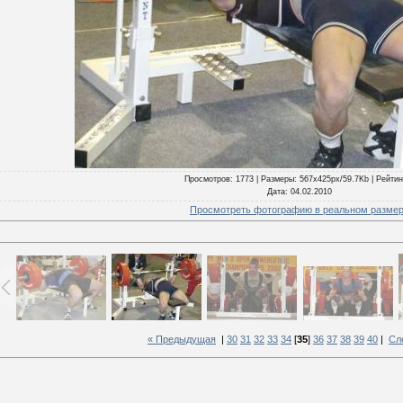
Просмотров
: 1773 |
Размеры
: 567x425px/59.7Kb |
Рейтин
Дата
: 04.02.2010
Просмотреть фотографию в реальном разме
« Предыдущая
|
30
31
32
33
34
[
35
]
36
37
38
39
40
|
Сл