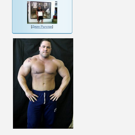
[
Джин Рычлак
]