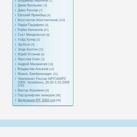
Владимир Миронов
[7]
Джим Вилльямс
[3]
Джин Рычлак
[7]
Евгений Яримбаш
[4]
Константин Константинов
[100]
Ларри Пацифико
[4]
Райан Кеннелли
[47]
Скот Мендельсон
[9]
Уэйд Хупер
[2]
Эд Коэн
[4]
Энди Болтон
[21]
Юрий Устинов
[4]
Ярослав Олеч
[3]
Андрей Маланичев
[16]
Владислав Алхазов
[12]
Фемис Ламбрионидис
[31]
Чемпионат России WPC\AWPC
2009, Челябинск, 26.02-1.03.2009
[250]
Виктор Фуражкин
[6]
Пауэрлифтинг юниоров
[99]
Федерация IPF 2002 год
[40]