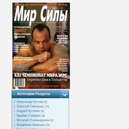
Категории Раздела
Александр Кутчер
[5]
Алексей Сивоконь
[15]
Андрей Бутенко
[9]
Брайан Сайдерс
[6]
Виталий Пономаренко
[9]
Владимир Кравцов
[25]