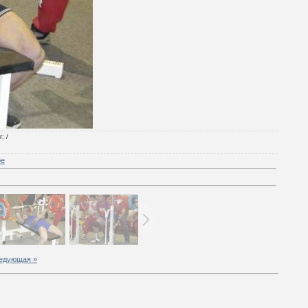
г
: /
ре
едующая »