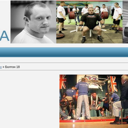
он
» Болтон 18