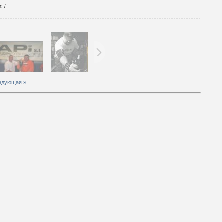
г
: /
едующая »