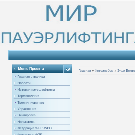
Меню Проекта
Главная
»
Фотоальбом
»
Энди Болт
Главная страница
Новости
История пауэрлифтинга
Терминология
Тренинг новичков
Упражнения
Экипировка
Нормативы
Федерация WPC-WPO
Федерация ФПР