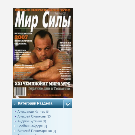
Категории Раздела
Александр Кутчер
[5]
Алексей Сивоконь
[15]
Андрей Бутенко
[9]
Брайан Сайдерс
[6]
Виталий Пономаренко
[9]