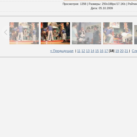
Просмотров
: 1358 |
Размеры
: 250x188px/17.1Kb |
Рейтин
Дата
: 05.10.2009
« Предыдущая
|
11
12
13
14
15
16
17
[
18
]
19
20
21
|
Сл