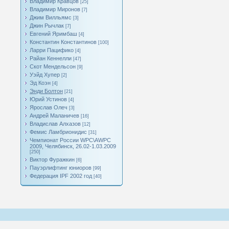
Владимир Кравцов
[25]
Владимир Миронов
[7]
Джим Вилльямс
[3]
Джин Рычлак
[7]
Евгений Яримбаш
[4]
Константин Константинов
[100]
Ларри Пацифико
[4]
Райан Кеннелли
[47]
Скот Мендельсон
[9]
Уэйд Хупер
[2]
Эд Коэн
[4]
Энди Болтон
[21]
Юрий Устинов
[4]
Ярослав Олеч
[3]
Андрей Маланичев
[16]
Владислав Алхазов
[12]
Фемис Ламбрионидис
[31]
Чемпионат России WPC\AWPC
2009, Челябинск, 26.02-1.03.2009
[250]
Виктор Фуражкин
[6]
Пауэрлифтинг юниоров
[99]
Федерация IPF 2002 год
[40]