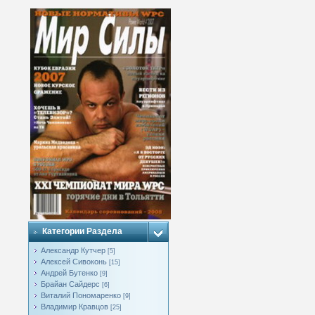
Категории Раздела
Александр Кутчер
[5]
Алексей Сивоконь
[15]
Андрей Бутенко
[9]
Брайан Сайдерс
[6]
Виталий Пономаренко
[9]
Владимир Кравцов
[25]