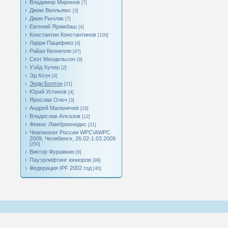
Владимир Миронов
[7]
Джим Вилльямс
[3]
Джин Рычлак
[7]
Евгений Яримбаш
[4]
Константин Константинов
[100]
Ларри Пацифико
[4]
Райан Кеннелли
[47]
Скот Мендельсон
[9]
Уэйд Хупер
[2]
Эд Коэн
[4]
Энди Болтон
[21]
Юрий Устинов
[4]
Ярослав Олеч
[3]
Андрей Маланичев
[16]
Владислав Алхазов
[12]
Фемис Ламбрионидис
[31]
Чемпионат России WPC\AWPC
2009, Челябинск, 26.02-1.03.2009
[250]
Виктор Фуражкин
[6]
Пауэрлифтинг юниоров
[99]
Федерация IPF 2002 год
[40]