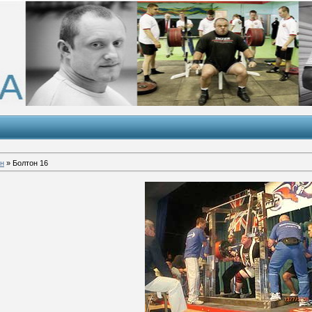
он
» Болтон 16