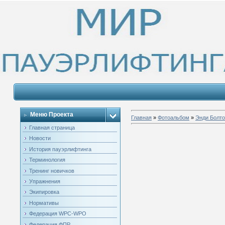
Меню Проекта
Главная
»
Фотоальбом
»
Энди Болт
Главная страница
Новости
История пауэрлифтинга
Терминология
Тренинг новичков
Упражнения
Экипировка
Нормативы
Федерация WPC-WPO
Федерация ФПР