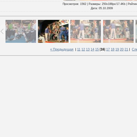
Просмотров
: 1562 |
Размеры
: 250x188px/17.4Kb |
Рейтин
Дата
: 05.10.2009
« Предыдущая
|
11
12
13
14
15
[
16
]
17
18
19
20
21
|
Сл