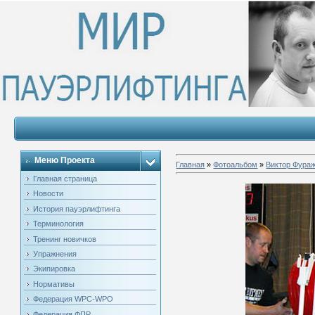
Меню Проекта
Главная
»
Фотоальбом
»
Виктор Фура
Главная страница
Новости
История пауэрлифтинга
Терминология
Тренинг новичков
Упражнения
Экипировка
Нормативы
Федерация WPC-WPO
Федерация ФПР