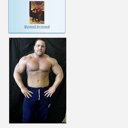
[
Андрей Бутенко
]