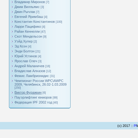
Владимир Миронов
[7]
Джим Вилльямс
[3]
Джин Рычлак
[7]
Евгений Яримбаш
[4]
Константин Константинов
[100]
Ларри Пацифико
[4]
Райан Кеннелли
[47]
Скот Мендельсон
[9]
Уэйд Хупер
[2]
Эд Коэн
[4]
Энди Болтон
[21]
Юрий Устинов
[4]
Ярослав Олеч
[3]
Андрей Маланичев
[16]
Владислав Алхазов
[12]
Фемис Ламбрионидис
[31]
Чемпионат России WPC\AWPC
2009, Челябинск, 26.02-1.03.2009
[250]
Виктор Фуражкин
[6]
Пауэрлифтинг юниоров
[99]
Федерация IPF 2002 год
[40]
(c) 2017 ::
Pl