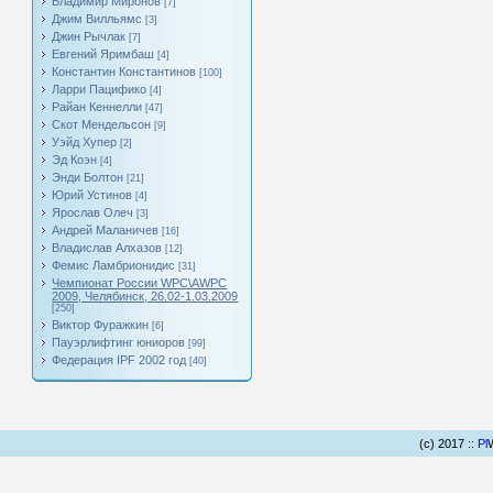
Владимир Миронов
[7]
Джим Вилльямс
[3]
Джин Рычлак
[7]
Евгений Яримбаш
[4]
Константин Константинов
[100]
Ларри Пацифико
[4]
Райан Кеннелли
[47]
Скот Мендельсон
[9]
Уэйд Хупер
[2]
Эд Коэн
[4]
Энди Болтон
[21]
Юрий Устинов
[4]
Ярослав Олеч
[3]
Андрей Маланичев
[16]
Владислав Алхазов
[12]
Фемис Ламбрионидис
[31]
Чемпионат России WPC\AWPC
2009, Челябинск, 26.02-1.03.2009
[250]
Виктор Фуражкин
[6]
Пауэрлифтинг юниоров
[99]
Федерация IPF 2002 год
[40]
(c) 2017 ::
Pl