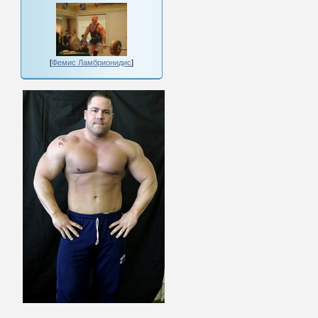
[
Фемис Ламбрионидис
]