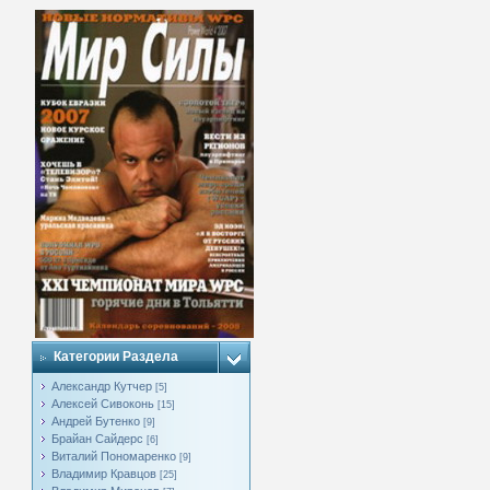
Категории Раздела
Александр Кутчер
[5]
Алексей Сивоконь
[15]
Андрей Бутенко
[9]
Брайан Сайдерс
[6]
Виталий Пономаренко
[9]
Владимир Кравцов
[25]