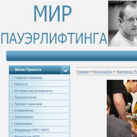
Меню Проекта
Главная
»
Фотоальбом
»
Чемпионат Ро
Главная страница
Новости
История пауэрлифтинга
Терминология
Тренинг новичков
Упражнения
Экипировка
Нормативы
Федерация WPC-WPO
Федерация ФПР