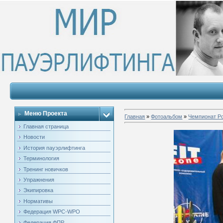
Меню Проекта
Главная
»
Фотоальбом
»
Чемпионат Ро
Главная страница
Новости
История пауэрлифтинга
Терминология
Тренинг новичков
Упражнения
Экипировка
Нормативы
Федерация WPC-WPO
Федерация ФПР