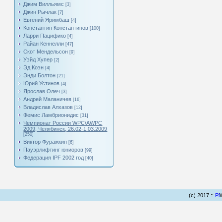
Джим Вилльямс
[3]
Джин Рычлак
[7]
Евгений Яримбаш
[4]
Константин Константинов
[100]
Ларри Пацифико
[4]
Райан Кеннелли
[47]
Скот Мендельсон
[9]
Уэйд Хупер
[2]
Эд Коэн
[4]
Энди Болтон
[21]
Юрий Устинов
[4]
Ярослав Олеч
[3]
Андрей Маланичев
[16]
Владислав Алхазов
[12]
Фемис Ламбрионидис
[31]
Чемпионат России WPC\AWPC
2009, Челябинск, 26.02-1.03.2009
[250]
Виктор Фуражкин
[6]
Пауэрлифтинг юниоров
[99]
Федерация IPF 2002 год
[40]
(c) 2017 ::
Pl