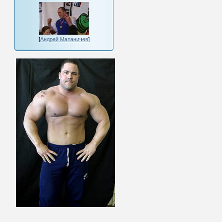
[
Андрей Маланичев
]