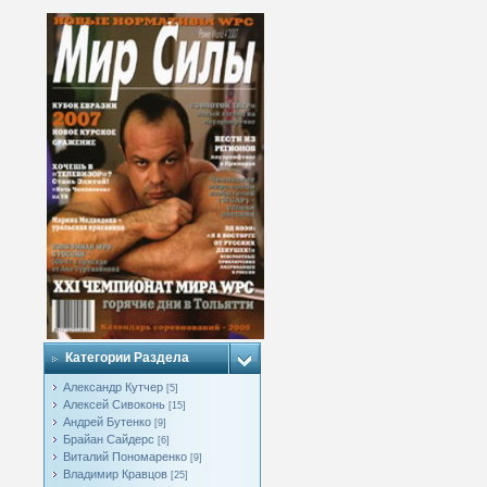
Категории Раздела
Александр Кутчер
[5]
Алексей Сивоконь
[15]
Андрей Бутенко
[9]
Брайан Сайдерс
[6]
Виталий Пономаренко
[9]
Владимир Кравцов
[25]