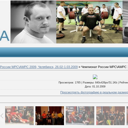
России WPC\AWPC 2009, Челябинск, 26.02-1.03.2009
» Чемпионат России WPC\AWPC 
Просмотров
: 1765 |
Размеры
: 640x426px/51.1Kb |
Рейтин
Дата
: 01.10.2009
Просмотреть фотографию в реальном разме