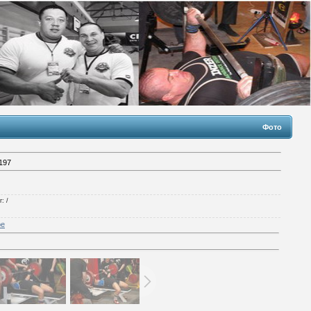
Фото
197
г
: /
ре