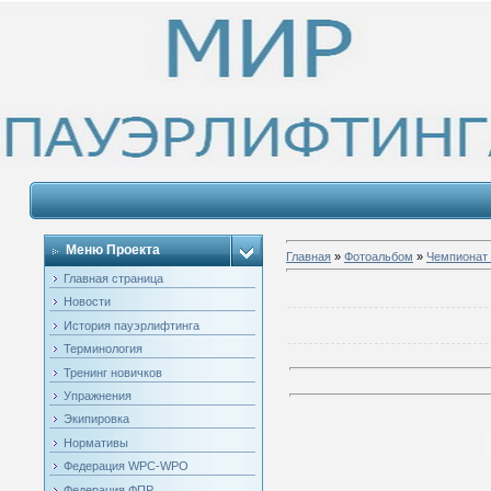
Меню Проекта
Главная
»
Фотоальбом
»
Чемпионат 
Главная страница
Новости
История пауэрлифтинга
Терминология
Тренинг новичков
Упражнения
Экипировка
Нормативы
Федерация WPC-WPO
Федерация ФПР