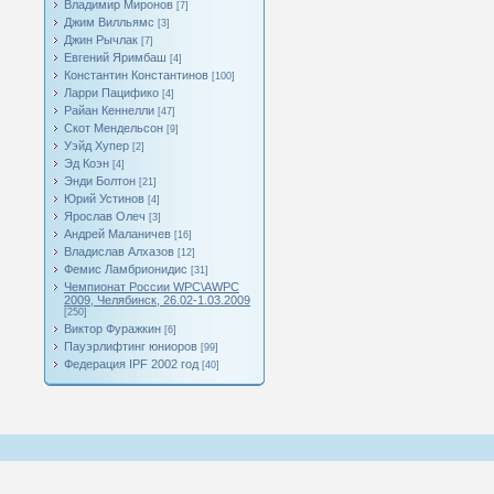
Владимир Миронов
[7]
Джим Вилльямс
[3]
Джин Рычлак
[7]
Евгений Яримбаш
[4]
Константин Константинов
[100]
Ларри Пацифико
[4]
Райан Кеннелли
[47]
Скот Мендельсон
[9]
Уэйд Хупер
[2]
Эд Коэн
[4]
Энди Болтон
[21]
Юрий Устинов
[4]
Ярослав Олеч
[3]
Андрей Маланичев
[16]
Владислав Алхазов
[12]
Фемис Ламбрионидис
[31]
Чемпионат России WPC\AWPC
2009, Челябинск, 26.02-1.03.2009
[250]
Виктор Фуражкин
[6]
Пауэрлифтинг юниоров
[99]
Федерация IPF 2002 год
[40]