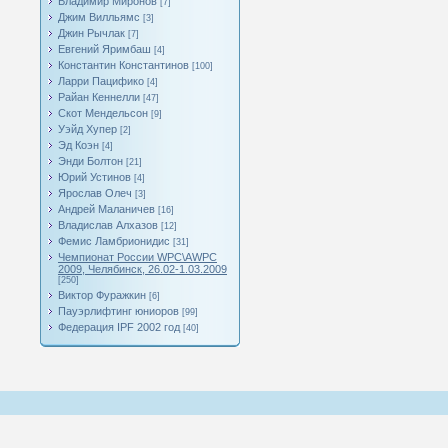
Владимир Миронов
[7]
Джим Вилльямс
[3]
Джин Рычлак
[7]
Евгений Яримбаш
[4]
Константин Константинов
[100]
Ларри Пацифико
[4]
Райан Кеннелли
[47]
Скот Мендельсон
[9]
Уэйд Хупер
[2]
Эд Коэн
[4]
Энди Болтон
[21]
Юрий Устинов
[4]
Ярослав Олеч
[3]
Андрей Маланичев
[16]
Владислав Алхазов
[12]
Фемис Ламбрионидис
[31]
Чемпионат России WPC\AWPC
2009, Челябинск, 26.02-1.03.2009
[250]
Виктор Фуражкин
[6]
Пауэрлифтинг юниоров
[99]
Федерация IPF 2002 год
[40]