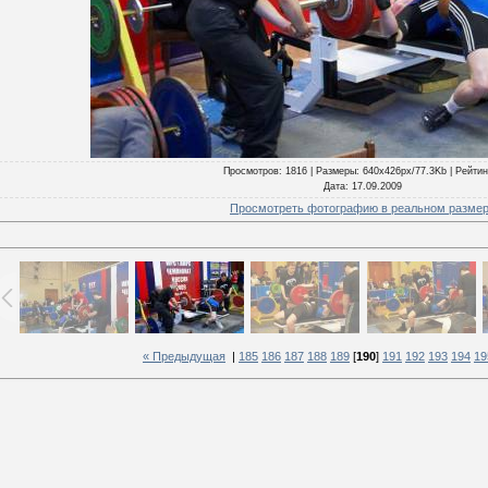
Просмотров
: 1816 |
Размеры
: 640x426px/77.3Kb |
Рейтин
Дата
: 17.09.2009
Просмотреть фотографию в реальном разме
« Предыдущая
|
185
186
187
188
189
[
190
]
191
192
193
194
19