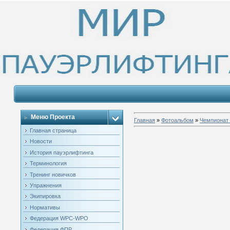
Меню Проекта
Главная
»
Фотоальбом
»
Чемпионат 
Главная страница
Новости
История пауэрлифтинга
Терминология
Тренинг новичков
Упражнения
Экипировка
Нормативы
Федерация WPC-WPO
Федерация ФПР