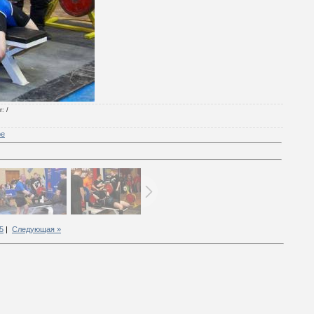
г
: /
ре
5
|
Следующая »