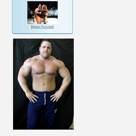
[
Джин Рычлак
]