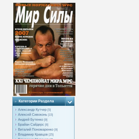
Категории Раздела
Александр Кутчер
[5]
Алексей Сивоконь
[15]
Андрей Бутенко
[9]
Брайан Сайдерс
[6]
Виталий Пономаренко
[9]
Владимир Кравцов
[25]