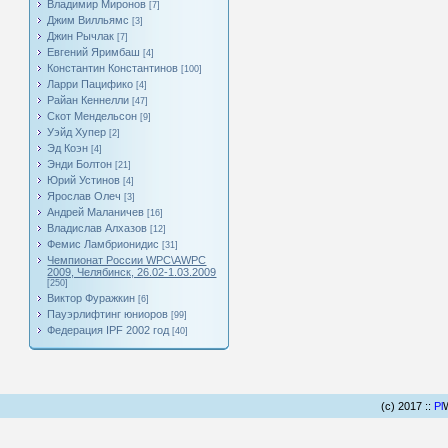
Владимир Миронов
[7]
Джим Вилльямс
[3]
Джин Рычлак
[7]
Евгений Яримбаш
[4]
Константин Константинов
[100]
Ларри Пацифико
[4]
Райан Кеннелли
[47]
Скот Мендельсон
[9]
Уэйд Хупер
[2]
Эд Коэн
[4]
Энди Болтон
[21]
Юрий Устинов
[4]
Ярослав Олеч
[3]
Андрей Маланичев
[16]
Владислав Алхазов
[12]
Фемис Ламбрионидис
[31]
Чемпионат России WPC\AWPC
2009, Челябинск, 26.02-1.03.2009
[250]
Виктор Фуражкин
[6]
Пауэрлифтинг юниоров
[99]
Федерация IPF 2002 год
[40]
(c) 2017 ::
Pl