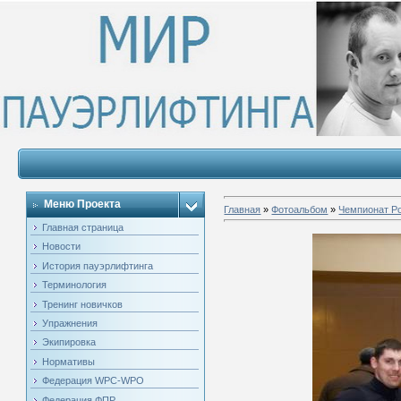
Меню Проекта
Главная
»
Фотоальбом
»
Чемпионат Ро
Главная страница
Новости
История пауэрлифтинга
Терминология
Тренинг новичков
Упражнения
Экипировка
Нормативы
Федерация WPC-WPO
Федерация ФПР