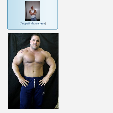
[
Андрей Маланичев
]