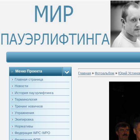
Меню Проекта
Главная
»
Фотоальбом
»
Юрий Устино
Главная страница
Новости
История пауэрлифтинга
Терминология
Тренинг новичков
Упражнения
Экипировка
Нормативы
Федерация WPC-WPO
Федерация ФПР