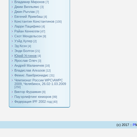
Владимир Миронов
[7]
Джим Вилльямс
[3]
Джин Рычлак
[7]
Евгений Яримбаш
[4]
Константин Константинов
[100]
Ларри Пацифико
[4]
Райан Кеннелли
[47]
Скот Мендельсон
[9]
Уэйд Хупер
[2]
Эд Коэн
[4]
Энди Болтон
[21]
Юрий Устинов
[4]
Ярослав Олеч
[3]
Андрей Маланичев
[16]
Владислав Алхазов
[12]
Фемис Ламбрионидис
[31]
Чемпионат России WPC\AWPC
2009, Челябинск, 26.02-1.03.2009
[250]
Виктор Фуражкин
[6]
Пауэрлифтинг юниоров
[99]
Федерация IPF 2002 год
[40]
(c) 2017 ::
Pl