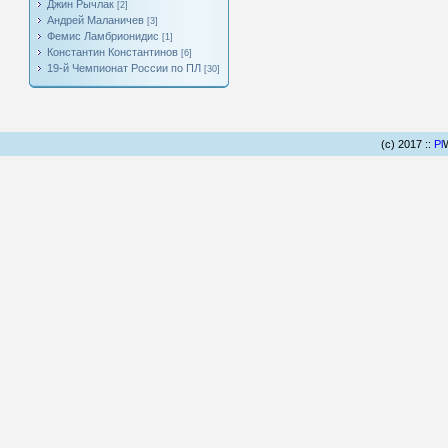
Джин Рычлак
[2]
Андрей Маланичев
[3]
Фемис Ламбрионидис
[1]
Константин Константинов
[6]
19-й Чемпионат России по ПЛ
[30]
(c) 2017 ::
Pl