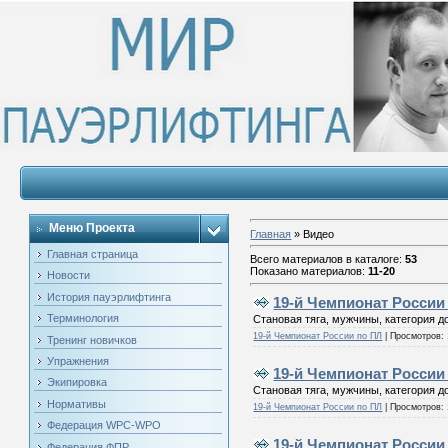
Меню Проекта
Главная
»
Видео
Главная страница
Всего материалов в каталоге
:
53
Показано материалов
:
11-20
Новости
История пауэрлифтинга
19-й Чемпионат России 
Терминология
Становая тяга, мужчины, категория до 
19-й Чемпионат России по ПЛ
|
Просмотров:
Тренинг новичков
Упражнения
19-й Чемпионат России 
Экипировка
Становая тяга, мужчины, категория до
Нормативы
19-й Чемпионат России по ПЛ
|
Просмотров:
Федерация WPC-WPO
19-й Чемпионат России 
Федерация ФПР