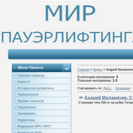
Меню Проекта
Главная
»
Видео
» Андрей Маланиче
Главная страница
В категории материалов
:
3
Показано материалов
:
1-3
Новости
История пауэрлифтинга
Сортировать по
:
Дате
·
Названию
Терминология
Андрей Маланичев. С
Тренинг новичков
Становая тяга 400 кг на кубке Титан
Упражнения
Экипировка
Нормативы
Федерация WPC-WPO
Федерация ФПР