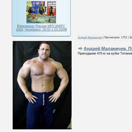
[
Чемпионат России WPC\AWPC
2009, Челябинск, 26.02-1.03.2009
]
Андрей Маланичев
|
Просмотров:
1751
|
За
Андрей Маланичев. П
Приседание 470 кг на кубке Титанов