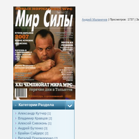
Андрей Маланичев
|
Просмотров:
1737
|
За
Категории Раздела
Александр Кутчер
[1]
Владимир Кравцов
[2]
Алексей Сивоконь
[1]
Андрей Бутенко
[3]
Брайан Сайдерс
[2]
Виталий Пономаренко
[2]