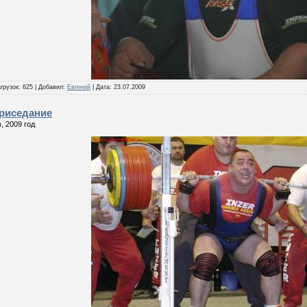
грузок:
625
|
Добавил:
Евгений
|
Дата:
23.07.2009
риседание
, 2009 год