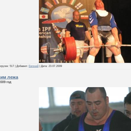
грузок:
517
|
Добавил:
Евгений
|
Дата:
23.07.2009
Жим лежа
2009 год