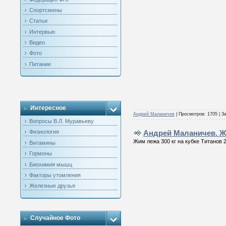
Спортсмены
Статьи
Интервью
Видео
Фото
Питание
Интересное
Андрей Маланичев
|
Просмотров:
1705
|
За
Вопросы В.Л. Муравьеву
Андрей Маланичев. 
Физиология
Жим лежа 300 кг на кубке Титанов 
Витамины
Гормоны
Биохимия мышц
Факторы утомления
Железные друзья
Случайное Фото