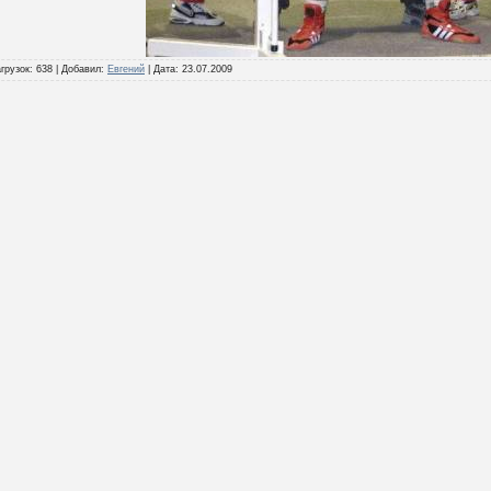
грузок:
638
|
Добавил:
Евгений
|
Дата:
23.07.2009