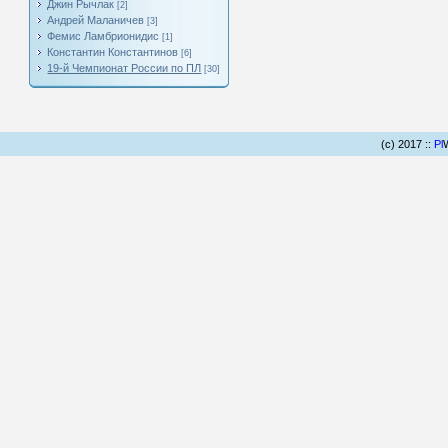
Джин Рычлак
[2]
Андрей Маланичев
[3]
Фемис Ламбрионидис
[1]
Константин Константинов
[6]
19-й Чемпионат России по ПЛ
[30]
(c) 2017 ::
Pl