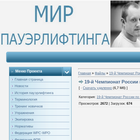
Меню Проекта
Главная
»
Файлы
»
19-й Чемпионат Ро
Главная страница
19-й Чемпионат России 
Новости
[ ·
Скачать удаленно
(6,7 Мб) ]
История пауэрлифтинга
Категория
:
19-й Чемпионат России по
Терминология
Просмотров
:
2672
|
Загрузок
:
674
Тренинг новичков
Упражнения
Экипировка
Нормативы
Федерация WPC-WPO
Федерация ФПР