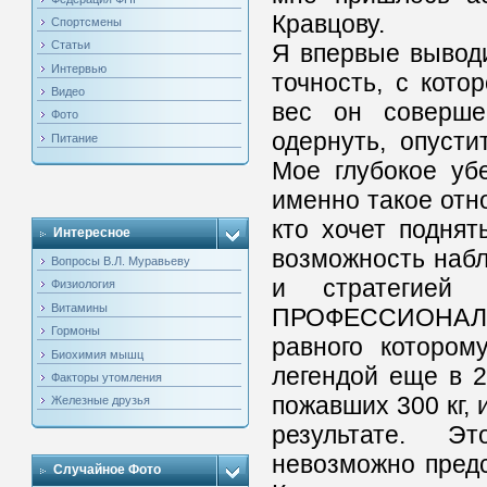
Кравцову.
Спортсмены
Статьи
Я впервые вывод
Интервью
точность, с кото
Видео
вес он соверше
Фото
одернуть, опусти
Питание
Мое глубокое уб
именно такое отн
кто хочет поднят
Интересное
возможность набл
Вопросы В.Л. Муравьеву
и стратегией
Физиология
Витамины
ПРОФЕССИОНАЛ и
Гормоны
равного котором
Биохимия мышц
легендой еще в 2
Факторы утомления
пожавших 300 кг, 
Железные друзья
результате. Э
невозможно предс
Случайное Фото