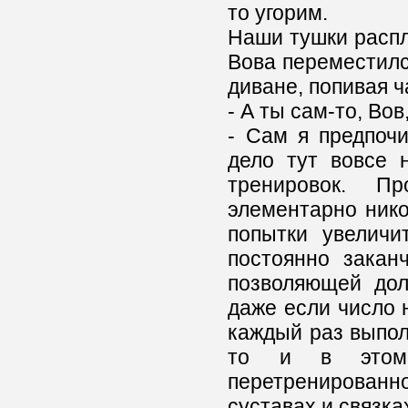
то угорим.
Наши тушки распл
Вова переместился
диване, попивая ч
- А ты сам-то, Во
- Сам я предпоч
дело тут вовсе 
тренировок. П
элементарно нико
попытки увеличи
постоянно закан
позволяющей дол
даже если число 
каждый раз выпол
то и в этом 
перетренированн
суставах и связка