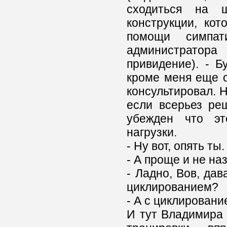
сходиться на 
конструкции, ко
помощи симпат
администратор
привидение). - 
кроме меня еще о
консультировал. Н
если всерьез ре
убежден что эт
нагрузки.
- Ну вот, опять ты
- А проще и не на
- Ладно, Вов, дав
циклированием?
- А с циклирование
И тут Владимира 