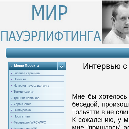
Интервью с
Меню Проекта
Главная страница
Новости
История пауэрлифтинга
Терминология
Мне бы хотелось
Тренинг новичков
беседой, произош
Упражнения
Тольятти в не сл
Экипировка
Нормативы
К сожалению, у м
Федерация WPC-WPO
мне "пришлось" а
Федерация ФПР