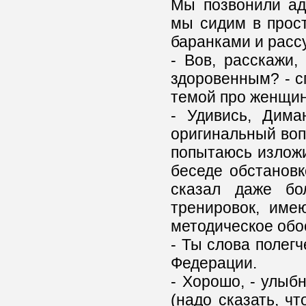
Мы позвонили ад
мы сидим в прос
баранками и расс
- Вов, расскажи,
здоровенным? - с
темой про женщин
- Удивись, Дима
оригинальный вопр
попытаюсь изложи
беседе обстанов
сказал даже бо
тренировок, име
методическое обо
- Ты слова полег
Федерации.
- Хорошо, - улыб
(надо сказать, ч