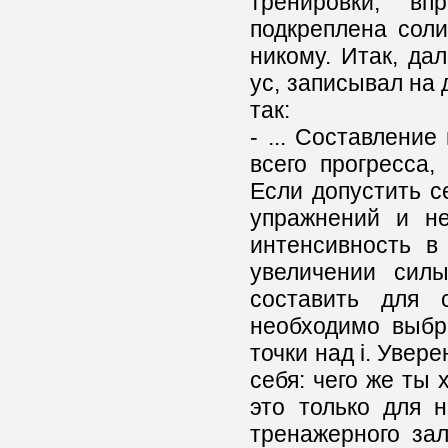
тренировки, в
подкреплена соли
никому. Итак, да
ус, записывал на 
так:
- ... Составлени
всего прогресса,
Если допустить с
упражнений и не
интенсивность в
увеличении сил
составить для 
необходимо выбра
точки над i. Увер
себя: чего же ты
это только для 
тренажерного за