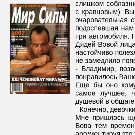
слишком соблазни
с кравцовым). Вы
очаровательная 
подоспевшая нам
три автомобиля. 
Дядей Вовой лица
настойчиво полез
не замедлило появ
- Владимир, поз
понравилось Ваше
Еще бы оно кому
самое лучшее, ч
душевой в общаге
- Конечно, девочк
Мне пришлось ще
Вова тем времен
аргументируя это 