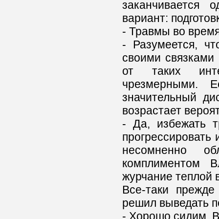
заканчивается 
вариант: подготов
- Травмы во врем
- Разумеется, ч
своими связками 
от таких инте
чрезмерными. Е
значительный ди
возрастает вероя
- Да, избежать 
прогрессировать и
несомненно об
комплиментом В
журчание теплой 
Все-таки прежде
решил выведать п
- Хорошо сидим, В