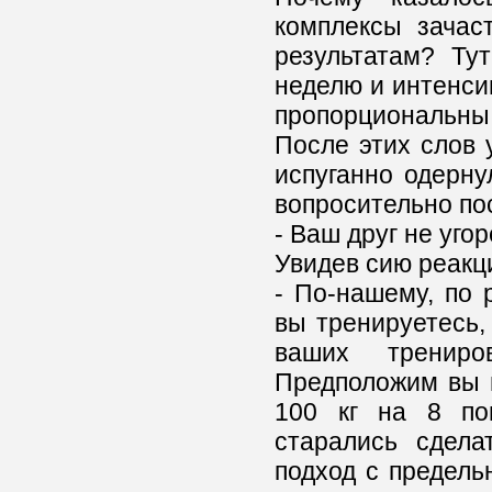
комплексы зачас
результатам? Ту
неделю и интенси
пропорциональны 
После этих слов
испуганно одерну
вопросительно по
- Ваш друг не уго
Увидев сию реакц
- По-нашему, по 
вы тренируетесь,
ваших трениро
Предположим вы 
100 кг на 8 по
старались сдела
подход с предель