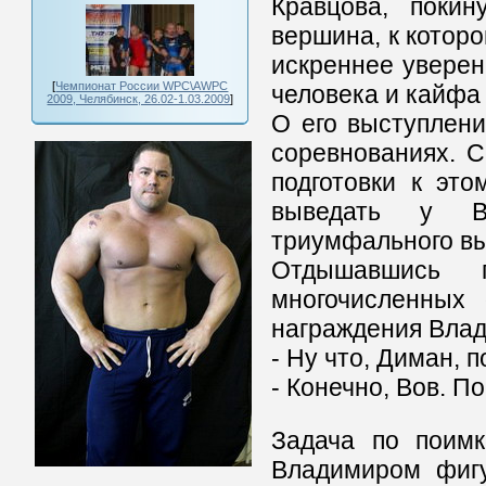
Кравцова, поки
вершина, к которо
искреннее уверен
[
Чемпионат России WPC\AWPC
человека и кайфа
2009, Челябинск, 26.02-1.03.2009
]
О его выступлени
соревнованиях. С
подготовки к это
выведать у Вл
триумфального вы
Отдышавшись п
многочисленных 
награждения Влад
- Ну что, Диман, п
- Конечно, Вов. П
Задача по поимк
Владимиром фигу