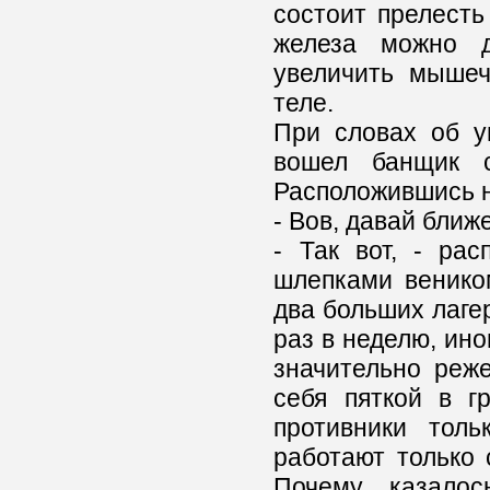
состоит прелесть
железа можно д
увеличить мышеч
теле.
При словах об у
вошел банщик 
Расположившись н
- Вов, давай ближе
- Так вот, - ра
шлепками веником
два больших лаге
раз в неделю, иног
значительно реже
себя пяткой в г
противники толь
работают только 
Почему казалос