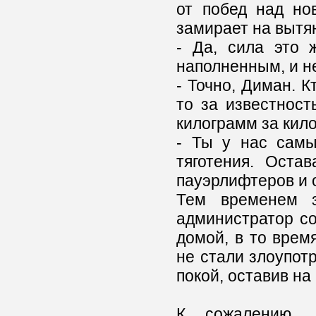
от побед над но
замирает на вытян
- Да, сила это 
наполненным, и н
- Точно, Диман. Кт
то за известност
килограмм за кил
- Ты у нас самы
тяготения. Оста
пауэрлифтеров и 
Тем временем з
администратор со
домой, в то врем
не стали злоупот
покой, оставив на
К сожалению, 