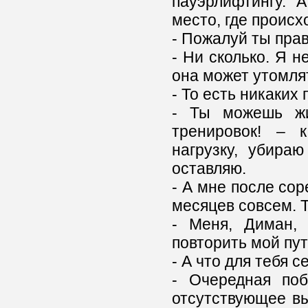
пауэрлифтингу. 
место, где происх
- Пожалуй ты прав
- Ни сколько. Я н
она может утомля
- То есть никаких
- Ты можешь жи
тренировок! – 
нагрузку, убира
оставляю.
- А мне после сор
месяцев совсем. Т
- Меня, Диман, 
повторить мой пут
- А что для тебя с
- Очередная поб
отсутствующее вы