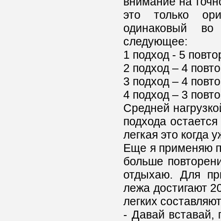
внимание на точно
это только ори
одинаковый во
следующее:
1 подход - 5 повт
2 подход – 4 пов
3 подход – 4 пов
4 подход – 3 пов
Средней нагрузкой
подхода остается 
легкая это когда у
Еще я применяю п
больше повторен
отдыхаю. Для п
лежа достигают 20
легких составляют
- Давай вставай, 