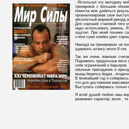
. Используя эту методику мой
тренировок с большим объем
помогла мне добиться резуль
проанализировав свое выступ
абсолютный мировой рекорд в 
Для хорошей становой тяги о
надо использовать ремень. Я
ощутил. При моей технике са
стиле сумо комбез дает хорош
Никогда на тренировках не по
удержать штангу около 8 сек.
Так же очень важным считаю
Поднимать предельные веса с
себе ограничений и барьеров
обычные приседания и присе
мышц бицепса бедра , ягодич
В ближайший год я собираюсь 
что для достижения максималь
Выступать собираюсь только 
Я всей душой люблю наш вид 
развивает характер, волю , т