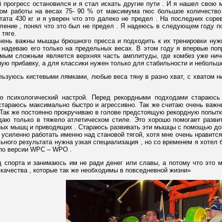
 прогресс остановился и я стал искать другие пути . И я нашел свою 
ом работы на весах 75- 90 % от максимума пюс большое количество 
тата 430 кг и я уверен что это далеко не предел . На последних соре
ление , понял что это был не предел . Я надеюсь в следующем году п
тяге.
чень важны мышцы брюшного пресса и подходить к их тренировки нужн
 надеваю его только на предельных весах. В этом году я впервые попр
мым сложным является верхняя часть амплитуды, где комбез уже ниче
ую прибавку, а для классики нужен только для стабильности и небольш
льзуюсь кистевыми лямками, любые веса тяну в разно хват, с хватом н
 психологический настрой. Перед рекордными подходами стараюсь в
тараюсь максимально быстро и агрессивно. Так же считаю очень важны
. Так же постоянно прокручиваю в голове предстоящую рекордную попыт
даю только в тяжело атлетическом стиле. Это хорошо помогает разви
ных мышц и приводящих . Стараюсь развивать эти мышцы с помощью до
усиленно работать именно над становой тягой, хотя мне очень нравитс
ного результата нужна узкая специализация , но со временем я хотел 
по версии WPC – WPO .
спорта и занимаюсь им не ради денег или славы, а потому что это мой
е качества , которые так же необходимы в повседневной жизни»