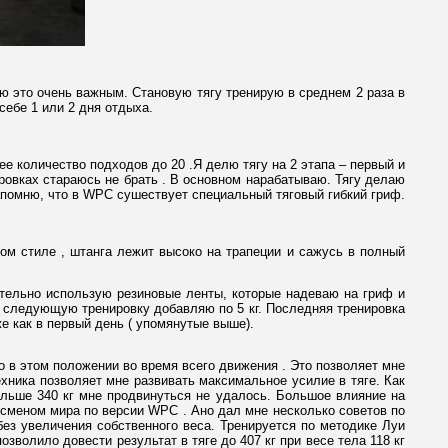
ю это очень важным. Становую тягу тренирую в среднем 2 раза в
себе 1 или 2 дня отдыха.
ее количество подходов до 20 .Я делю тягу на 2 этапа – первый и
ировках стараюсь не брать . В основном нарабатываю. Тягу делаю
напомню, что в WPC сушествует специальный тяговый гибкий гриф.
ом стиле , штанга лежит высоко на трапеции и сажусь в полный
ательно использую резиновые ленты, которые надеваю на гриф и
ю следующую тренировку добавляю по 5 кг. Последняя тренировка
е как в первый день ( упомянутые выше).
ко в этом положении во время всего движения . Это позволяет мне
ника позволяет мне развивать максимальное усилие в тяге. Как
альше 340 кг мне продвинуться не удалось. Большое влияние на
сменом мира по версии WPC . Ано дал мне несколько советов по
 без увеличения собственного веса. Тренируется по методике Луи
волило довести результат в тяге до 407 кг при весе тела 118 кг