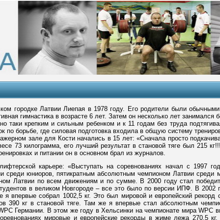
ьком городке Латвии Лиепая в 1978 году. Его родители были обычным
тивная гимнастика в возрасте 6 лет. Затем он несколько лет занималс
но таки крепким и сильным ребенком и к 11 годам без труда подтягива
к по борьбе, где силовая подготовка входила в общую систему трениро
ажерном зале для Кости начались в 15 лет: «Сначала просто подкачива
весе 73 килограмма, его лучший результат в становой тяге был 215 кг!!!
енировках и питании он в основном брал из журналов.
 лифтерской карьере: «Выступать на соревнованиях начал с 1997 го
и среди юниоров, пятикратным абсолютным чемпионом Латвии среди му
ом Латвии по всем движениям и по сумме. В 2000 году стал победит
студентов в великом Новгороде – все это было по версии ИПФ. В 2002
е я впервые собрал 1002,5 кг. Это был мировой и европейский рекорд 
ов 390 кг в становой тяге. Там же я впервые стал абсолютным чемп
 WPC Германии. В этом же году в Хельсинки на чемпионате мира WPC 
 соревнованиях мировые и европейские рекорды в жиме лежа 270,5 кг, 