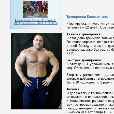
Тренировки Константина
[
Чемпионат России WPC\AWPC
2009, Челябинск, 26.02-1.03.2009
]
«Тренируюсь я чисто интуити
течении 9 – 12 дней . Все за
Тяжелая тренировка :
В этот день тренирую только т
Основное упражнение это тяга
второй. Между этапами отдыха
в легкое касанье без ремня, 
Ю.У.)
Быстрая тренировка:
В этот день 1 упражнением я
сед. Обязательно использую н
Вторым упражнением я делаю 
которые добавляют в верхнем
была 10 подходов по 1 разу с
Техника:
Я делаю тягу с кривой спиной
максимально использовать ры
и большинство, раньше я ста
мои тренировки оказало знак
поводу методики и техники тя
Симонса из Вест сайда США. Р