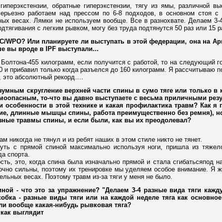
гиперэкстензии, обратные гиперэкстензии, тягу из ямы, различной в
серьезно работаем над прессом по 6-8 подходов, в основном стоя с 
ых весах. Лямки не используем вообще. Все в разнохвате. Делаем 3-
дтягивания с легким рывком, могу без труда подтянутся 50 раз или 15
C/WPO? Или планируете ли выступать в этой федерации, она на Ар
е вы вроде в IPF выступали...
 Болтона-455 килограмм, если получится с работой, то на следующий 
00 и прибавил только когда разъелся до 160 килограмм. Я рассчитываю п
я, это абсолютный рекорд….
азумным скругление верхней части спины в сумо тяге или только в 
оопасным, то-что вы давно выступаете с весьма приличными резуль
 особенности в этой технике и какая профилактика травм? Как я 
е, длинные мышцы спины, работа преимущественно без ремня), но 
езные травмы спины, и если были, как вы их преодолевал?
ам никогда не тянул и из ребят наших в этом стиле никто не тянет.
нуть с прямой спиной максимально используя ноги, пришла из тяжел
да спорта.
ть, это, когда спина была изначально прямой и стала сгибатьсяпод на
чно сильны, поэтому их тренировке мы уделяем особое внимание. Я же
ельных весах. Поэтому травм из-за тяги у меня не было.
иной - что это за упражнение? "Делаем 3-4 разные вида тяги кажд
обка - разные виды тяги или на каждой неделе тяга как основное
ли вообще какая-нибудь рывковая тяга?
 как выглядит