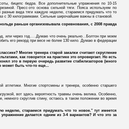
ысоты, бицепс бедра. Все дополнительные упражнения по 10-15
резиной. Пресс-это основа сильной тяги. Пояса используем по
4 разные вида тяги каждую неделю, стараемся придумать что то
 раз с 30 килограммами. Сильные широчайшие важны в становой.
нольде раньше организовывала соревнования, с 2008 правда
год, или через год…..Думаю что очень реально…Болтон при моем
обить его рекорд при весе не более 130 кило. Думаю в федерации
классике? Многие тренера старой закалки считают скругление
татами, как говорится на практике это опровергает. Но есть
понял это в первую очередь развитие стабилизаторов (много
может быть что-то еще...
ой атлетики. Многие спортсмены и тренера, особенно старшего
грузкой, вот здесь вероятность травмы очень велика. Особенно,
, немного скруглив спину, остаюсь в таком положении во время
ую неделю, стараемся придумать что то новое." тут имеется
 упражнение делается одним из 3-4 вариантов? И что это за