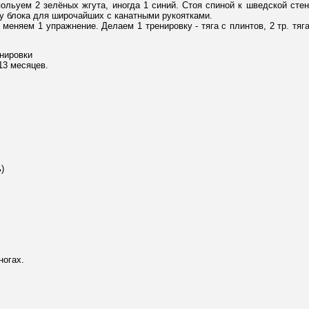
польуем 2 зелёных жгута, иногда 1 синий. Стоя спиной к шведской сте
 у блока для широчайших с канатными рукоятками.
еняем 1 упражнение. Делаем 1 тренировку - тяга с плинтов, 2 тр. тяга и
нировки
 13 месяцев.
)
ногах.