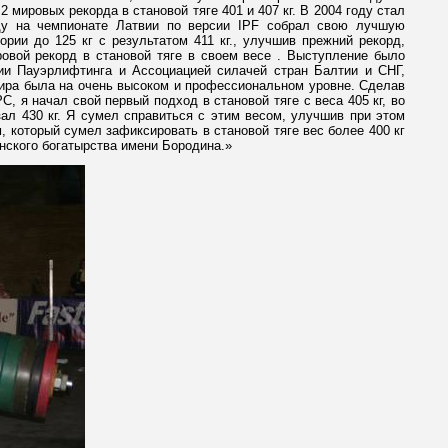
мировых рекорда в становой тяге 401 и 407 кг. В 2004 году стал
оду на чемпионате Латвии по версии IPF собрал свою лучшую
рии до 125 кг с результатом 411 кг., улучшив прежний рекорд,
ровой рекорд в становой тяге в своем весе . Выступление было
ии Пауэрлифтинга и Ассоциацией силачей стран Балтии и СНГ,
рнира была на очень высоком и профессиональном уровне. Сделав
, я начал свой первый подход в становой тяге с веса 405 кг, во
зал 430 кг. Я сумел справиться с этим весом, улучшив при этом
, который сумел зафиксировать в становой тяге вес более 400 кг
янского богатырства имени Бородина.»