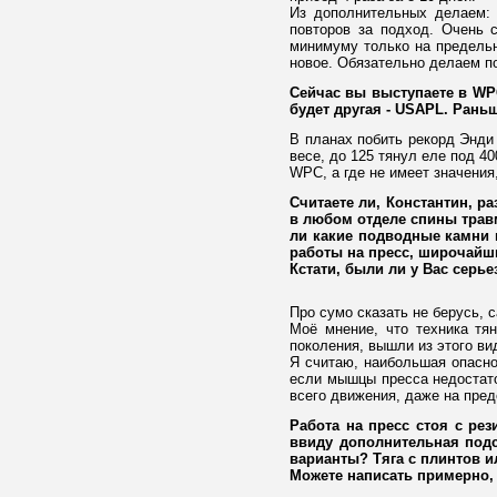
Из дополнительных делаем: 
повторов за подход. Очень 
минимуму только на предельн
новое. Обязательно делаем по
Сейчас вы выступаете в WP
будет другая - USAPL. Раньш
В планах побить рекорд Энди
весе, до 125 тянул еле под 4
WPC, а где не имеет значени
Считаете ли, Константин, р
в любом отделе спины травм
ли какие подводные камни и
работы на пресс, широчайши
Кстати, были ли у Вас серь
Про сумо сказать не берусь, с
Моё мнение, что техника тя
поколения, вышли из этого ви
Я считаю, наибольшая опаснос
если мышцы пресса недостато
всего движения, даже на пред
Работа на пресс стоя с рез
ввиду дополнительная подс
варианты? Тяга с плинтов и
Можете написать примерно,