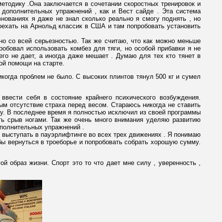
методику .Она заключается в сочетании скоростных тренировок и
дополнительных упражнений , как и Вест сайде . Эта система
внованиях я даже не знал сколько реально я смогу поднять , но
оехать на Арнольд классик в США и там попробовать установить
о со всей серьезностью. Так же считаю, что как можно меньше
обовал использовать комбез для тяги, но особой прибавки я не
го не дает, а иногда даже мешает . Думаю для тех кто тянет в
ой помощи на старте.
икогда проблем не было. С высоких плинтов тянул 500 кг и сумел
вести себя в состояние крайнего психического возбуждения.
м отсутствие страха перед весом. Стараюсь никогда не ставить
ку. В последнее время я полностью исключил из своей программы
ть срыв ногами. Так же очень много внимания уделяю развитию
полнительных упражнений .
я выступать в пауэрлифтинге во всех трех движениях . Я понимаю
бы вернуться в троеборье и попробовать собрать хорошую сумму.
 образ жизни. Спорт это то что дает мне силу , уверенность ,