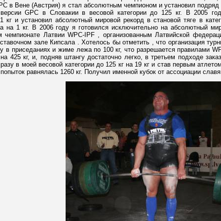
C в Вене (Австрия) я стал абсолютным чемпионом и установил подряд 2 
 версии GPC в Словакии в весовой категории до 125 кг. В 2005 г
 кг и установил абсолютный мировой рекорд в становой тяге в катего
а на 1 кг. В 2006 году я готовился исключительно на абсолютный ми
м чемпионате Латвии WPC-IPF , организованным Латвийской федерац
ыставочном зале Кипсала . Хотелось бы отметить , что организация ту
у в приседаниях и жиме лежа по 100 кг, что разрешается правилами WPC
а 425 кг, и, подняв штангу достаточно легко, в третьем подходе зака
азу в моей весовой категории до 125 кг на 19 кг и став первым атлетом
 попыток равнялась 1260 кг. Получил именной кубок от ассоциации слав