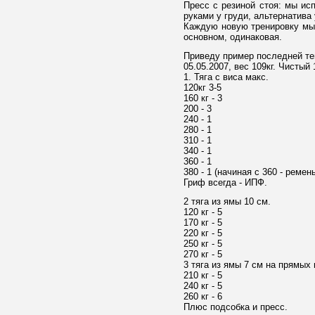
Пресс с резиной стоя: мы ис
руками у груди, альтернатива
Каждую новую тренировку мы м
основном, одинаковая.
Приведу пример последней те
05.05.2007, вес 109кг. Чистый
1. Тяга с виса макс.
120кг 3-5
160 кг - 3
200 - 3
240 - 1
280 - 1
310 - 1
340 - 1
360 - 1
380 - 1 (начиная с 360 - ремень
Гриф всегда - ИПФ.
2 тяга из ямы 10 см.
120 кг - 5
170 кг - 5
220 кг - 5
250 кг - 5
270 кг - 5
3 тяга из ямы 7 см на прямых 
210 кг - 5
240 кг - 5
260 кг - 6
Плюс подсобка и пресс.