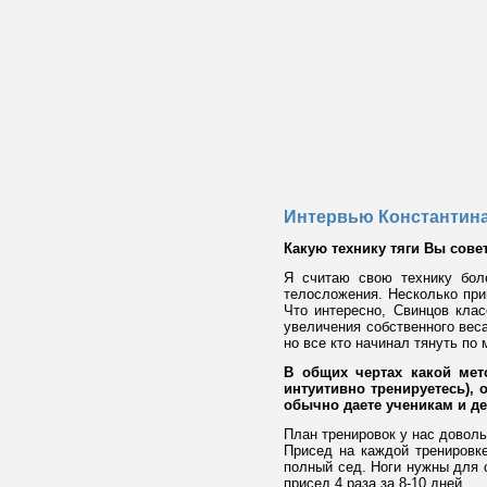
Интервью Константин
Какую технику тяги Вы сове
Я считаю свою технику боле
телосложения. Несколько прим
Что интересно, Свинцов кла
увеличения собственного веса
но все кто начинал тянуть по 
В общих чертах какой мет
интуитивно тренируетесь),
обычно даете ученикам и дел
План тренировок у нас доволь
Присед на каждой тренировке
полный сед. Ноги нужны для с
присед 4 раза за 8-10 дней.