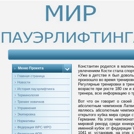
Константин родился в мален
Меню Проекта
увлечением Кости стала спор
«Уже в детстве я был доволь
Главная страница
произошло во время тренирово
Новости
Регулярные тренировки в трен
возрасте при росте 180 см и 
История пауэрлифтинга
тренера, всю информацию о тр
Терминология
Вот что он говорит о своей
Тренинг новичков
абсолютным чемпионов Латви
Упражнения
являюсь абсолютным чемпион
открытого кубка мира среди 
Экипировка
Германии. На этом чемпионат
Нормативы
мировой рекорд среди юниор
Федерация WPC-WPO
именной кубок от федерации
1041 кг, установив, на этих
Федерация ФПР