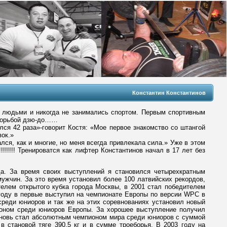
Константин Константинов
и людьми и никогда не занимались спортом. Первым спортивным
я борьбой дзю-до……
лся 42 раза»-говорит Костя: «Мое первое знакомство со штангой
вок.»
лся, как и многие, но меня всегда привлекала сила.» Уже в этом
!!!!!!! Тренироватся как лифтер Константинов начал в 17 лет без
да. За время своих выступлений я становился четырехкратным
жчин. За это время установил более 100 латвийских рекордов,
елем открытого кубка города Москвы, в 2001 стал победителем
 году в первые выступил на чемпионате Европы по версии WPC в
среди юниоров и так же на этих соревнованиях установил новый
ионом среди юниоров Европы. За хорошее выступление получил
вновь стал абсолютным чемпионом мира среди юниоров с суммой
в становой тяге 390,5 кг и в сумме троеборья. В 2003 году на