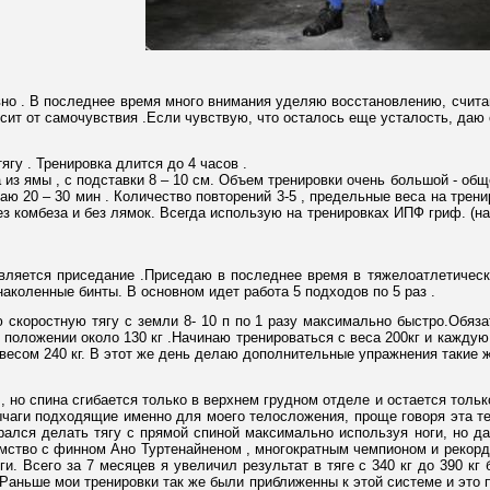
вно . В последнее время много внимания уделяю восстановлению, счита
висит от самочувствия .Если чувствую, что осталось еще усталость, даю 
ягу . Тренировка длится до 4 часов .
 из ямы , с подставки 8 – 10 см. Объем тренировки очень большой - общ
ю 20 – 30 мин . Количество повторений 3-5 , предельные веса на трен
без комбеза и без лямок. Всегда использую на тренировках ИПФ гриф. (
вляется приседание .Приседаю в последнее время в тяжелоатлетическ
аколенные бинты. В основном идет работа 5 подходов по 5 раз .
скоростную тягу с земли 8- 10 п по 1 разу максимально быстро.Обяз
 положении около 130 кг .Начинаю тренироваться с веса 200кг и кажду
 весом 240 кг. В этот же день делаю дополнительные упражнения такие ж
 , но спина сгибается только в верхнем грудном отделе и остается толь
чаги подходящие именно для моего телосложения, проще говоря эта тех
рался делать тягу с прямой спиной максимально используя ноги, но д
омство с финном Ано Туртенайненом , многократным чемпионом и рекорд
ги. Всего за 7 месяцев я увеличил результат в тяге с 340 кг до 390 кг
аньше мои тренировки так же были приближенны к этой системе и это поз