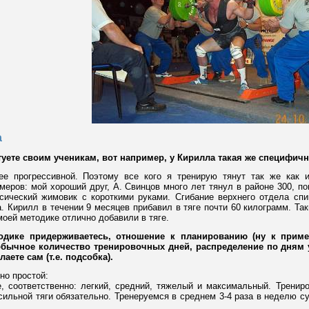
а
туете своим ученикам, вот например, у Кирилла такая же специфична
е прогрессивной. Поэтому все кого я тренирую тянут так же как 
еров: мой хороший друг, А. Свинцов много лет тянул в районе 300, по
ссический жимовик с короткими руками. Сгибание верхнего отдела с
. Кирилл в течении 9 месяцев прибавил в тяге почти 60 килограмм. Та
моей методике отлично добавили в тяге.
одике придерживаетесь, отношение к планированию (ну к приме
 обычное количество тренировочных дней, распределение по дням
аете сам (т.е. подсобка).
но простой:
, соответственно: легкий, средний, тяжелый и максимальный. Тренир
ильной тяги обязательно. Тренеруемся в среднем 3-4 раза в неделю су