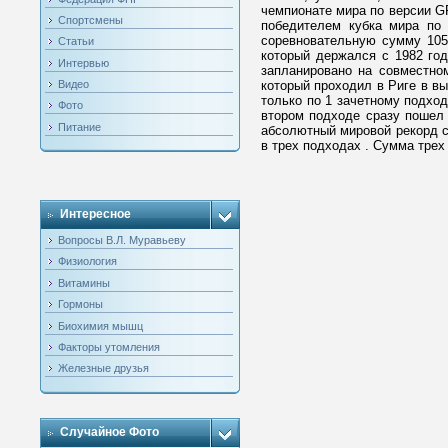
чемпионате мира по версии GP
Спортсмены
победителем кубка мира по
соревновательную сумму 1051
Статьи
который держался с 1982 год
Интервью
запланировано на совместно
который проходил в Риге в в
Видео
только по 1 зачетному подход
Фото
втором подходе сразу пошел н
Питание
абсолютный мировой рекорд ср
в трех подходах . Сумма трех
Интересное
Вопросы В.Л. Муравьеву
Физиология
Витамины
Гормоны
Биохимия мышц
Факторы утомления
Железные друзья
Случайное Фото