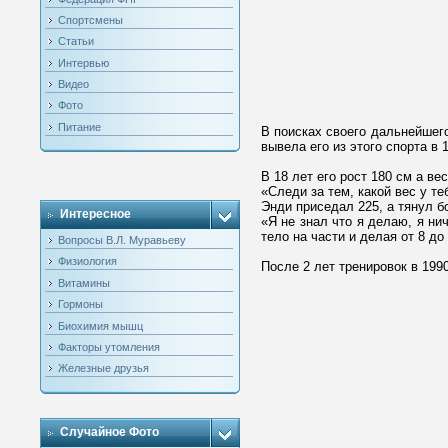
Спортсмены
Статьи
Интервью
Видео
Фото
Питание
В поисках своего дальнейшего
вывела его из этого спорта 
В 18 лет его рост 180 см а в
«Следи за тем, какой вес у 
Энди приседал 225, а тянул б
Интересное
«Я не знал что я делаю, я ни
тело на части и делая от 8 до 
Вопросы В.Л. Муравьеву
Физиология
После 2 лет тренировок в 1990
Витамины
Гормоны
Биохимия мышц
Факторы утомления
Железные друзья
Случайное Фото