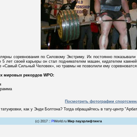
улярны соревнования по Силовому Экстриму. Их постоянно показывали 
е 5 лет своей карьеры он стал поднимателем машин, кидателем камней,
ре «Самый Сильный Человек», но травмы не позволили ему соревноватся
ех мировых рекордов WPO:
м
грамма
Посмотреть фотографии спортсмен
татуировки, как у Энди Болтона? Тогда обращайтесь в тату-центр "Арбат" -
(c) 2017 ::
Pl
World.ru
Мир пауэрлифтинга