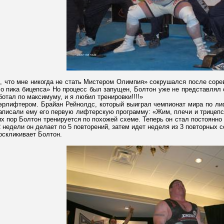
л, что мне никогда не стать Мистером Олимпия» сокрушался после соре
о пика бицепса» Но процесс был запущен, Болтон уже не представлял с
ботал по максимуму, и я любил тренировки!!!!»
эрлифтером. Брайан Рейнолдс, который выиграл чемпионат мира по лифт
аписали ему его первую лифтерскую программу: «Жим, плечи и трицепс 
их пор Болтон тренируется по похожей схеме. Теперь он стал постоянно 
 недели он делает по 5 повторений, затем идет неделя из 3 повторных с
воскликивает Болтон.