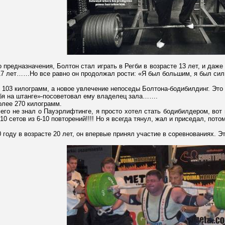
 предназначения, Болтон стал играть в Регби в возрасте 13 лет, и даже
в 17 лет……Но все равно он продолжал рости: «Я был большим, я был си
ес 103 килограмм, а новое увлечение непоседы Болтона-бодибилдинг. Это 
тебя на штанге»-посоветовал ему владелец зала…….
олее 270 килограмм.
чего не знал о Пауэрлифтинге, я просто хотел стать бодибилдером, вот 
10 сетов из 6-10 повторений!!!! Но я всегда тянул, жал и приседал, потом
 году в возрасте 20 лет, он впервые принял участие в соревнованиях. Эт