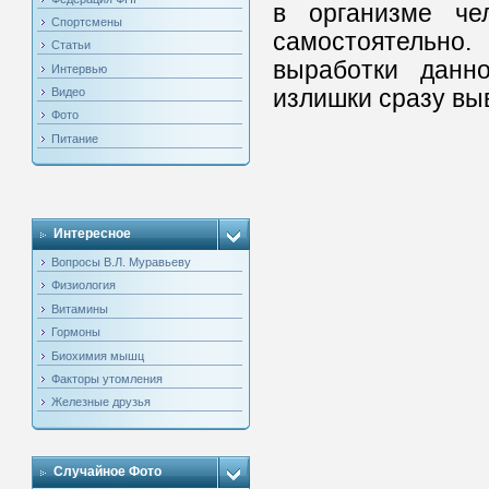
в организме чел
Спортсмены
самостоятельн
Статьи
выработки данно
Интервью
излишки сразу выв
Видео
Фото
Питание
Интересное
Вопросы В.Л. Муравьеву
Физиология
Витамины
Гормоны
Биохимия мышц
Факторы утомления
Железные друзья
Случайное Фото