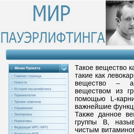
Такое вещество ка
Меню Проекта
такие как левокар
Главная страница
вещество – ам
Новости
История пауэрлифтинга
веществом из гр
Терминология
помощью L-карни
Тренинг новичков
важнейшие функц
Упражнения
Также данное ве
Экипировка
группы В, назы
Нормативы
Федерация WPC-WPO
чистым витамином 
Федерация ФПР