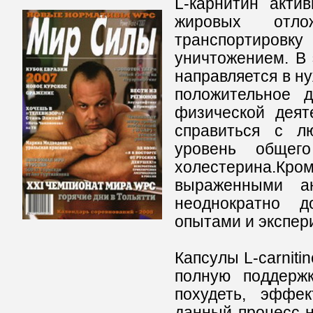
L-карнитин акти
жировых отло
транспортиров
уничтожением. В 
направляется в н
положительное 
физической деят
справиться с л
уровень общег
холестерина.Кр
выраженными а
неоднократно д
опытами и экспер
Капсулы L-carniti
полную поддерж
похудеть, эффе
данный процесс н