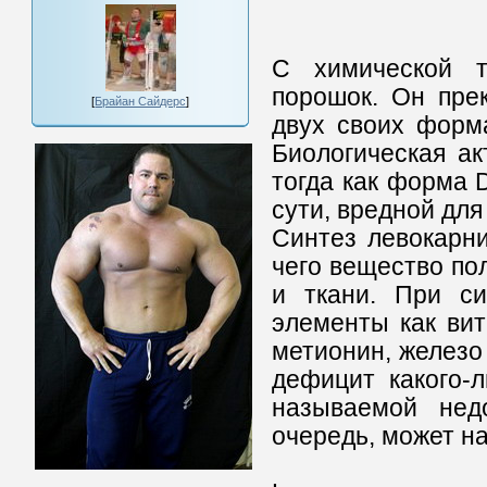
С химической т
порошок. Он пре
[
Брайан Сайдерс
]
двух своих форма
Биологическая ак
тогда как форма 
сути, вредной для
Синтез левокарни
чего вещество по
и ткани. При си
элементы как вит
метионин, железо
дефицит какого-
называемой недо
очередь, может н