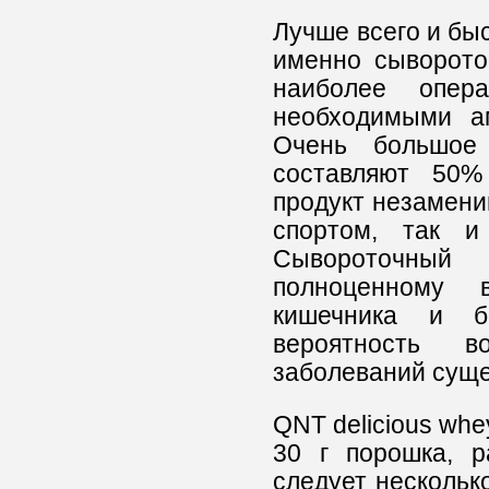
Лучше всего и быс
именно сыворото
наиболее опер
необходимыми ам
Очень большое 
составляют 50%
продукт незамени
спортом, так и
Сывороточный 
полноценному 
кишечника и б
вероятность в
заболеваний суще
QNT delicious whe
30 г порошка, р
следует нескольк