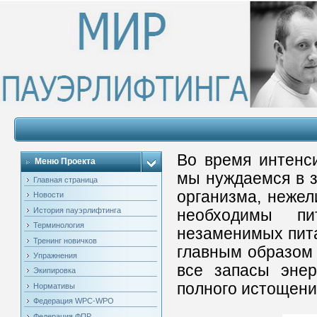
Во время интенс
Меню Проекта
мы нуждаемся в 
Главная страница
организма, нежел
Новости
История пауэрлифтинга
необходимы пи
Терминология
незаменимых пита
Тренинг новичков
главным образом 
Упражнения
все запасы энер
Экипировка
полного истощени
Нормативы
Федерация WPC-WPO
Федерация ФПР