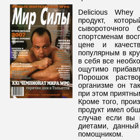
Delicious Whey 
продукт, кото
сывороточного 
спортсменам вос
цене и качест
популярным в кру
в себя все необ
ощутимо прибавл
Порошок раство
организме он та
при этом приятны
Кроме того, прои
продукт имел обш
случае если вы 
диетами, данный
помощником.