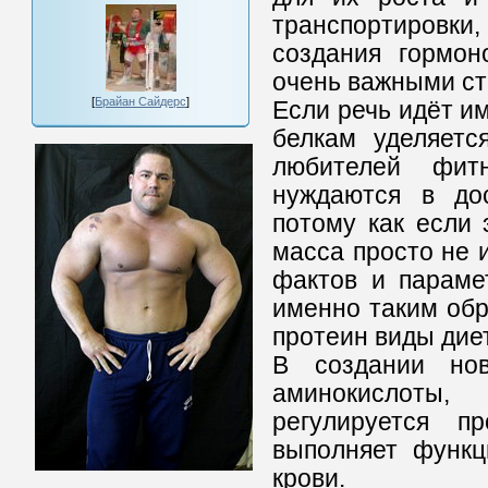
транспортировк
создания гормон
очень важными ст
[
Брайан Сайдерс
]
Если речь идёт им
белкам уделяетс
любителей фит
нуждаются в дос
потому как если 
масса просто не 
фактов и параме
именно таким обр
протеин виды диет
В создании нов
аминокислоты,
регулируется п
выполняет функц
крови.