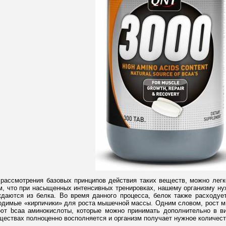
рассмотрения базовых принципов действия таких веществ, можно легко
м, что при насыщенных интенсивных тренировках, нашему организму ну
ждаются из белка. Во время данного процесса, белок также расходуе
одимые «кирпичики» для роста мышечной массы. Одним словом, рост м
ют bcaa аминокислоты, которые можно принимать дополнительно в вид
ществах полноценно восполняется и организм получает нужное количес