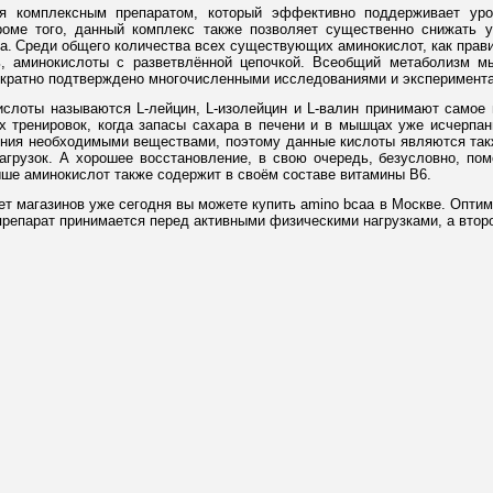
я комплексным препаратом, который эффективно поддерживает уро
роме того, данный комплекс также позволяет существенно снижать 
а.
Среди общего количества всех существующих аминокислот, как прави
, аминокислоты с разветвлённой цепочкой. Всеобщий метаболизм м
ократно подтверждено многочисленными исследованиями и эксперимент
слоты называются L-лейцин, L-изолейцин и L-валин принимают самое 
 тренировок, когда запасы сахара в печени и в мышцах уже исчерпан
жения необходимыми веществами, поэтому данные кислоты являются та
грузок. А хорошее восстановление, в свою очередь, безусловно, пом
ыше аминокислот также содержит в своём составе витамины B6.
т магазинов уже сегодня вы можете купить amino bcaa в Москве. Оптим
препарат принимается перед активными физическими нагрузками, а второ