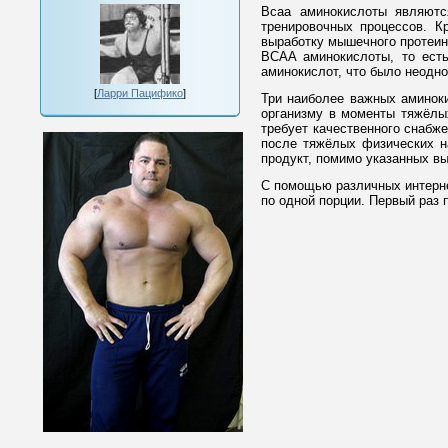
Bcaa аминокислоты являютс
тренировочных процессов. К
выработку мышечного протеин
BCAA аминокислоты, то есть
аминокислот, что было неодн
[
Ларри Пацифико
]
Три наиболее важных аминоки
организму в моменты тяжёлых
требует качественного снаб
после тяжёлых физических на
продукт, помимо указанных в
С помощью различных интерне
по одной порции. Первый раз 