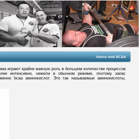
Amino with BCAA
изма играют крайне важную роль в большом количестве процессов
олее интенсивно, нежели в обычном режиме, поэтому запас
именно bcaa аминокислот. Это так называемые аминокислоты,