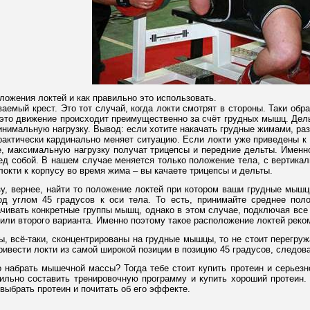
ложения локтей и как правильно это использовать.
аемый крест. Это тот случай, когда локти смотрят в стороны. Таки обр
И это движение происходит преимущественно за счёт грудных мышц. Дел
нимальную нагрузку. Вывод: если хотите накачать грудные жимами, раз
рактически кардинально меняет ситуацию. Если локти уже приведены к 
те, максимальную нагрузку получат трицепсы и передние дельты. Именн
ед собой. В нашем случае меняется только положение тела, с вертикал
окти к корпусу во время жима – вы качаете трицепсы и дельты.
зу, вернее, найти то положение локтей при котором ваши грудные мышц
од углом 45 градусов к оси тела. То есть, принимайте среднее по
чивать конкретные группы мышц, однако в этом случае, подключая все 
 или второго варианта. Именно поэтому такое расположение локтей рек
ы, всё-таки, сконцентрированы на грудные мышцы, то не стоит перегружа
ривести локти из самой широкой позиции в позицию 45 градусов, следов
набрать мышечной массы? Тогда тебе стоит купить протеин и серьезн
вильно составить тренировочную программу и купить хороший протеин. 
те выбрать протеин и почитать об его эффекте.