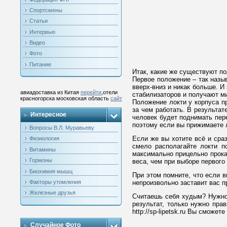
Спортсмены
Статьи
Интервью
Видео
Фото
Питание
Итак, какие же существуют по
Первое положение – так назыв
вверх-вниз и никак больше. 
авиадоставка из Китая
перейти
,отели
стабилизаторов и получают ми
красногорска московская область
сайт
Положение локти у корпуса п
за чем работать. В результа
Интересное
человек будет поднимать пер
поэтому если вы прижимаете л
Вопросы В.Л. Муравьеву
Если же вы хотите всё и сра
Физиология
смело располагайте локти п
Витамины
максимально прицельно прока
Гормоны
веса, чем при выборе первого
Биохимия мышц
При этом помните, что если в
Факторы утомления
непроизвольно заставит вас п
Железные друзья
Считаешь себя худым? Нужно 
результат, только нужно пра
http://sp-lipetsk.ru Вы сможе
Случайное Фото