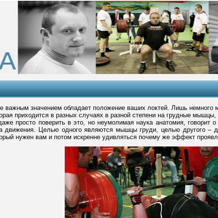
е важным значением обладает положение ваших локтей. Лишь немного ме
орая приходится в разных случаях в разной степени на грудные мышцы,
аже просто поверить в это, но неумолимая наука анатомия, говорит о
ва движения. Целью одного являются мышцы груди, целью другого – д
торый нужен вам и потом искренне удивляться почему же эффект проявл