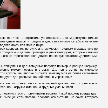
азом, если взять вертикальную плоскость, локти движутся только
ьтовидные мышцы и трицепсы здесь выступают сугубо в качестве
водите локти как можно шире.
оси корпуса, то, по сути, анатомически, грудным мышцам уже не
о трицепсы и дельты приводят в движение руки, которые стоячий
ьного на горизонтальное, движение же рук остаётся идентичным,
ы, трицепсы и дельтовидные получат примерно равную нагрузку,
ложение между первым и вторым. Да, при этом вы не сможете
три группы, вы вполне сможете замахнуться на более серьёзные
омендуют для развития общей силы в упражнении.
ть весом штангу, так как чрезмерный для вас вес, скорее всего,
ательно, нагрузка именно на грудные уменьшится.
о позаниматься с приличными весами. Такой подход всегда дает
В Липецке есть магазин спортивного питания, на сайте которого