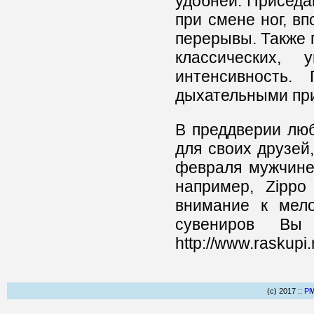
удобней.
Приседан
при смене ног, в
перерывы.
Также 
классических,
интенсивность.
дыхательными пр
В преддверии лю
для своих друзей
февраля мужчине 
например, Zippo
внимание к мело
сувениров Вы 
http://www.raskupi.
(c) 2017 ::
Pl