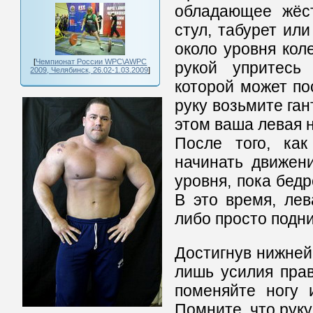
обладающее жёст
стул, табурет ил
около уровня кол
[
Чемпионат России WPC\AWPC
рукой упритесь 
2009, Челябинск, 26.02-1.03.2009
]
которой может по
руку возьмите ган
этом ваша левая н
После того, ка
начинать движени
уровня, пока бедр
В это время, лев
либо просто подн
Достигнув нижней 
лишь усилия прав
поменяйте ногу 
Помните, что руку