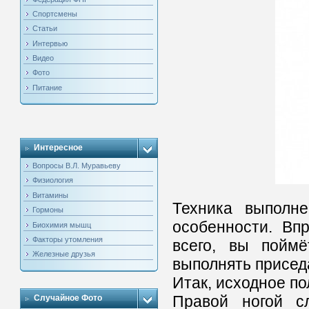
Спортсмены
Статьи
Интервью
Видео
Фото
Питание
Интересное
Вопросы В.Л. Муравьеву
Физиология
Витамины
Техника выполне
Гормоны
особенности. Вп
Биохимия мышц
Факторы утомления
всего, вы пойм
Железные друзья
выполнять приседа
Итак, исходное по
Правой ногой сл
Случайное Фото