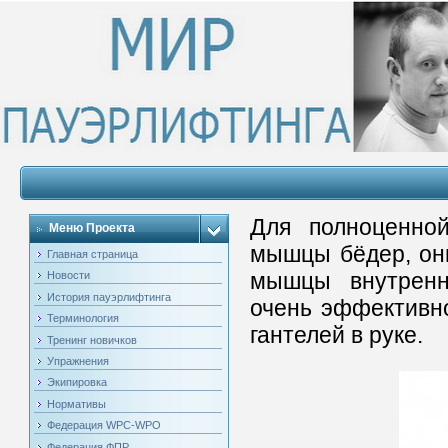
Для полноценно
Меню Проекта
мышцы бёдер, он
Главная страница
мышцы внутренн
Новости
История пауэрлифтинга
очень эффективно
Терминология
гантелей в руке.
Тренинг новичков
Упражнения
Экипировка
Нормативы
Федерация WPC-WPO
Федерация ФПР