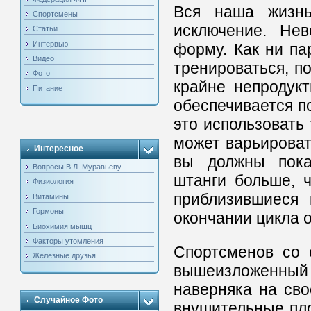
Вся наша жизнь
Спортсмены
исключение. Нев
Статьи
Интервью
форму. Как ни па
Видео
тренироваться, п
Фото
крайне непродукт
Питание
обеспечивается п
это использовать
может варьировать
Интересное
вы должны пока
Вопросы В.Л. Муравьеву
штанги больше, 
Физиология
приблизившиеся 
Витамины
Гормоны
окончании цикла 
Биохимия мышц
Факторы утомления
Спортсменов со 
Железные друзья
вышеизложенный 
наверняка на сво
Случайное Фото
внушительные пло