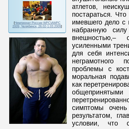
атлетов, неиску
постараться. Что
имевшего дело с 
[
Чемпионат России WPC\AWPC
2009, Челябинск, 26.02-1.03.2009
]
набранную силу
внешностью,– 
усиленными трени
для себя интенс
неграмотного п
проблемы с кост
моральная подав
как перетренирова
общепринятым
перетренированн
симптомы очень 
результатом, гл
условии, что 