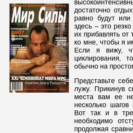
высокоинтенсивн
достаточно отдых
равно будут или
здесь – это резк
их прибавлять от
ко мне, чтобы я и
Если я вижу, ч
циклирования, т
обычно на просто
Представьте себе
лужу. Прикинув с
места вам ее не
несколько шагов 
Вот так и в тре
необходимо отст
продолжая сравни