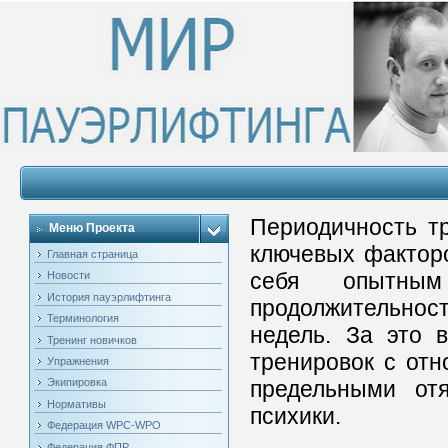
Периодичность тр
Меню Проекта
ключевых факторо
Главная страница
себя опытны
Новости
История пауэрлифтинга
продолжительност
Терминология
недель. За это 
Тренинг новичков
тренировок с отн
Упражнения
предельными от
Экипировка
Нормативы
психики.
Федерация WPC-WPO
Федерация ФПР