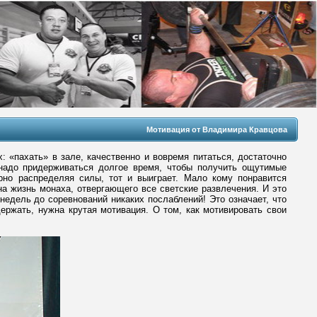
Мотивация от Владимира Кравцова
: «пахать» в зале, качественно и вовремя питаться, достаточно
 надо придерживаться долгое время, чтобы получить ощутимые
рно распределяя силы, тот и выиграет. Мало кому понравится
на жизнь монаха, отвергающего все светские развлечения. И это
 недель до соревнований никаких послаблений! Это означает, что
держать, нужна крутая мотивация. О том, как мотивировать свои