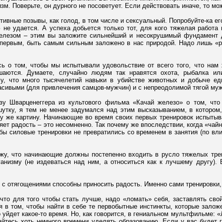
изм. Поверьте, он дурного не посоветует. Если действовать иначе, то м
ивные позывы, как голод, в том числе и сексуальный. Попробуйте-ка его
ю не удается. А успеха добьется только тот, для кого тяжелая работа
железом – этим вы заложите сильнейший и несокрушимый фундамент д
первым, быть самым сильным заложено в нас природой. Надо лишь «ра
ь о том, чтобы мы испытывали удовольствие от всего того, что нам 
шаются. Думаете, случайно людям так нравятся охота, рыбалка ил
му, что много тысячелетий навыки в убийстве животных и добыче е
сивыми (для привлечения самцов-мужчин) и с непреодолимой тягой мужс
у Шварценеггера из культового фильма «Качай железо» о том, что 
утку, я тем не менее задумался над этим высказыванием, в котором,
у же картину. Начинающие во время своих первых тренировок испытыва
ет радость – это несомненно. Так почему же впоследствии, когда «чай
бы силовые тренировки не превратились со временем в занятия (по вли
жу, что начинающие должны постепенно входить в русло тяжелых трен
анизму (не издеваться над ним, а относиться как к лучшему другу). В
и с отягощениями способны приносить радость. Именно сами тренировки,
что для того чтобы стать лучше, надо «ломать» себя, заставлять свой
 в том, чтобы найти в себе те первобытные инстинкты, которые заложе
о уйдет какое-то время. Но, как говорится, в гениальном мультфильме: 
айтесь хоть немного времени уделять образованию. Если у вас будет 