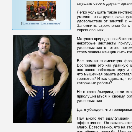
слушать своего друга – орган
Легко услышать такие инстинкт
умоляет о нагрузке, зачасту
удовольствие от занятий с 
[
Константин Константинов
]
Запомните: стремление быть 
соревнованиях.
Матушка-природа позаботилас
некоторые инстинкты приглу
удовольствие от этого пото
стремлением женщин быть кра
Все помнят знаменитую фраз
Восприняв это как удачную ш
постоянно наблюдаю одну и т
что мышечная работа доставля
теряются? И как сделать, что
каторжные работы?
Не открою Америки, если ска
прислушиваться к своему орг
удовольствие.
Да, я убежден, что тренировк
Нам много лет вдалбливали, 
эффективнее. Он заключается
благо. Естественно, что на эт
настойчивая просьба. Постар