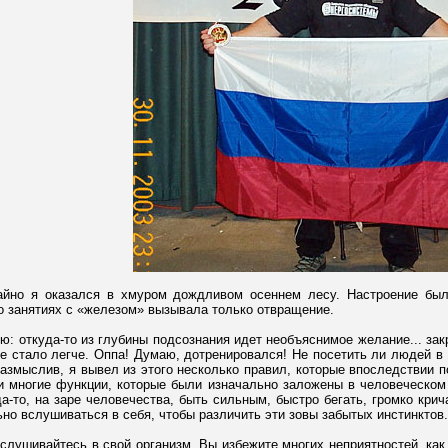
айно я оказался в хмуром дождливом осеннем лесу. Настроение был
 о занятиях с «железом» вызывала только отвращение.
ую: откуда-то из глубины подсознания идет необъяснимое желание... зак
не стало легче. Оппа! Думаю, дотренировался! Не посетить ли людей в
размыслив, я вывел из этого несколько правил, которые впоследствии 
и многие функции, которые были изначально заложены в человеческом 
а-то, на заре человечества, быть сильным, быстро бегать, громко кри
но вслушиваться в себя, чтобы различить эти зовы забытых инстинктов.
лушивайтесь в свой организм. Вы избежите многих неприятностей, как 