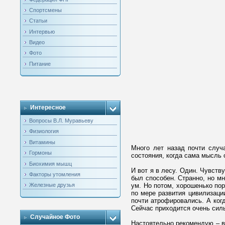
Спортсмены
Статьи
Интервью
Видео
Фото
Питание
Интересное
Вопросы В.Л. Муравьеву
Физиология
Витамины
Много лет назад почти случ
Гормоны
состояния, когда сама мысль
Биохимия мышц
И вот я в лесу. Один. Чувств
Факторы утомления
был способен. Странно, но м
ум. Но потом, хорошенько по
Железные друзья
по мере развития цивилизаци
почти атрофировались. А когд
Сейчас приходится очень силь
Случайное Фото
Настоятельно рекомендую – вс