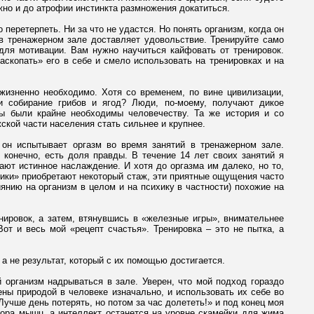
ожно и до атрофии инстинкта размножения докатиться.
 перетерпеть. Ни за что не удастся. Но понять организм, когда он
 в тренажерном зале доставляет удовольствие. Тренируйте само
ля мотивации. Вам нужно научиться кайфовать от тренировок.
скопать» его в себе и смело использовать на тренировках и на
жизненно необходимо. Хотя со временем, по вине цивилизации,
и собирание грибов и ягод? Люди, по-моему, получают дикое
ды были крайне необходимы человечеству. Та же история и со
кой части населения стать сильнее и крупнее.
он испытывает оргазм во время занятий в тренажерном зале.
 конечно, есть доля правды. В течение 14 лет своих занятий я
ют истинное наслаждение. И хотя до оргазма им далеко, но то,
ники» приобретают некоторый стаж, эти приятные ощущения часто
янию на организм в целом и на психику в частности) похожие на
ировок, а затем, втянувшись в «железные игры», внимательнее
от и весь мой «рецепт счастья». Тренировка – это не пытка, а
 а не результат, который с их помощью достигается.
 организм надрываться в зале. Уверен, что мой подход гораздо
ны природой в человеке изначально, и использовать их себе во
«Лучше день потерять, но потом за час долететь!» и под конец моя
гора мышц, а интеллект останется на уровне скамейки для жима