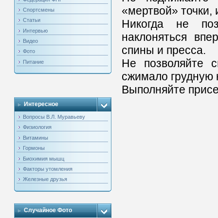
«мертвой» точки,
Спортсмены
Статьи
Никогда не по
Интервью
наклоняться впе
Видео
спины и пресса.
Фото
Не позволяйте с
Питание
сжимало грудную 
Выполняйте присе
Интересное
Вопросы В.Л. Муравьеву
Физиология
Витамины
Гормоны
Биохимия мышц
Факторы утомления
Железные друзья
Случайное Фото