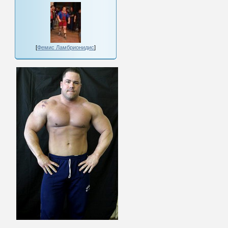
[
Фемис Ламбрионидис
]