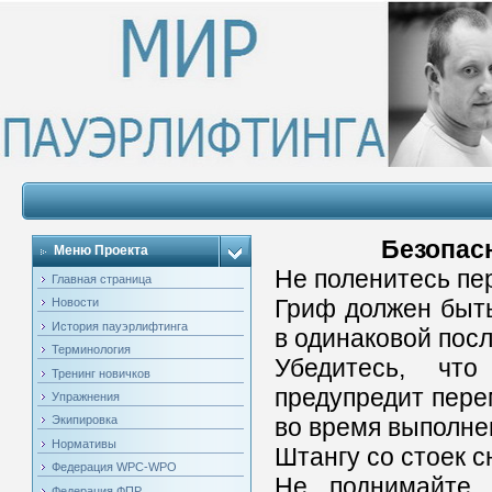
Безопас
Меню Проекта
Не поленитесь пе
Главная страница
Гриф должен быть
Новости
История пауэрлифтинга
в одинаковой пос
Терминология
Убедитесь, чт
Тренинг новичков
предупредит пере
Упражнения
во время выполне
Экипировка
Нормативы
Штангу со стоек с
Федерация WPC-WPO
Не поднимайте 
Федерация ФПР