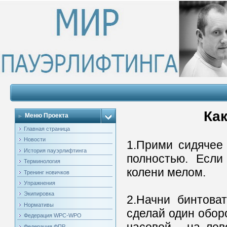
Ка
Меню Проекта
Главная страница
Новости
1.Прими сидячее 
История пауэрлифтинга
полностью. Если
Терминология
колени мелом.
Тренинг новичков
Упражнения
Экипировка
2.Начни бинтова
Нормативы
сделай один оборо
Федерация WPC-WPO
Федерация ФПР