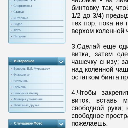
часовой - на лев
Спортсмены
бинтовку так, чт
Статьи
1/2 до 3/4) преды
Интервью
тех пор, пока не
Видео
верхом коленной 
Фото
Питание
3.Сделай еще од
витка, затем сд
чашечку снизу; за
Интересное
над коленной чаш
Вопросы В.Л. Муравьеву
Физиология
остатком бинта п
Витамины
Гормоны
4.Чтобы закрепи
Биохимия мышц
виток, вставь 
Факторы утомления
Железные друзья
свободной руки; 
свободное простра
пожелаешь.
Случайное Фото