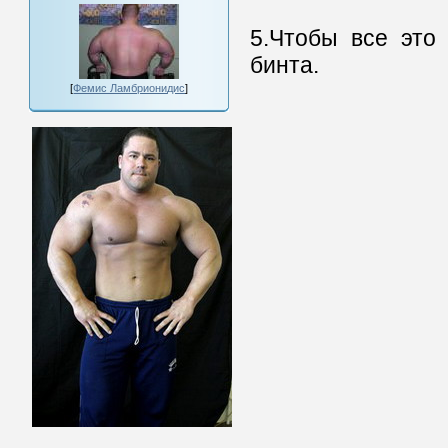
5.Чтобы все это 
бинта.
[
Фемис Ламбрионидис
]