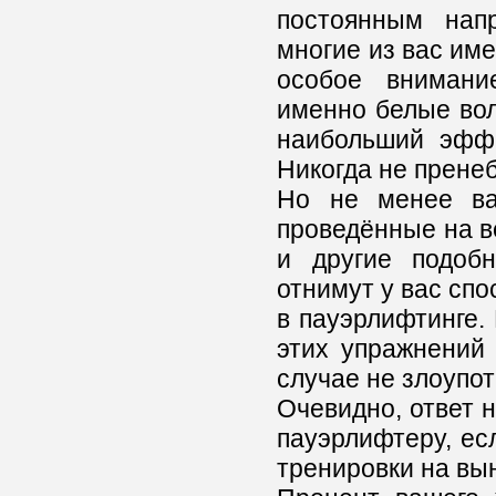
постоянным нап
многие из вас име
особое внимани
именно белые вол
наибольший эффе
Никогда не прене
Но не менее ва
проведённые на ве
и другие подоб
отнимут у вас сп
в пауэрлифтинге. 
этих упражнений 
случае не злоупо
Очевидно, ответ 
пауэрлифтеру, есл
тренировки на вы