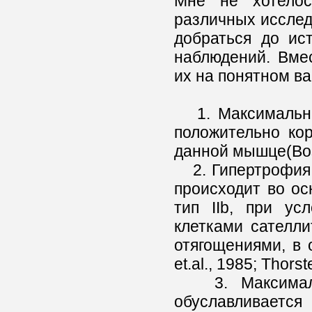
Мне не хотелос
различных исследо
добраться до ис
наблюдений. Вмес
их на понятном ва
1. Максимальна
положительно ко
данной мышце(Bosco
2. Гипертрофия 
происходит во ос
тип IIb, при ус
клетками сателли
отягощениями, в 
et.al., 1985; Thorst
3. Максимальн
обуславливает