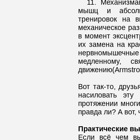
11. Механизмами
мышц и абсолю
тренировок на в
механическое раз
в момент эксцент
их замена на кр
нервномышечны
медленному, с
движению(Armstron
Вот так-то, друз
насиловать эту
протяжении многи
правда ли? А вот,
Практические в
Если всё чем вы