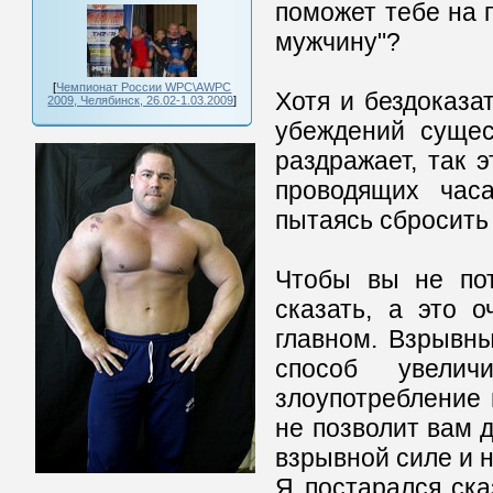
поможет тебе на п
мужчину"?
[
Чемпионат России WPC\AWPC
Хотя и бездоказа
2009, Челябинск, 26.02-1.03.2009
]
убеждений сущес
раздражает, так 
проводящих часа
пытаясь сбросить 
Чтобы вы не пот
сказать, а это 
главном. Взрывн
способ увели
злоупотребление
не позволит вам 
взрывной силе и 
Я постарался ска