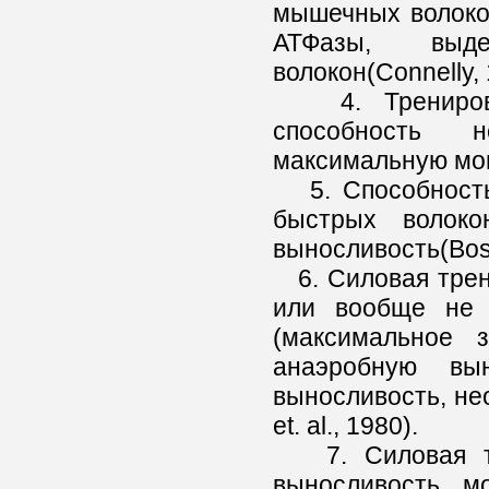
мышечных волокон
АТФазы, выде
волокон(Connelly, 
4. Тренировка
способность н
максимальную мощ
5. Способность 
быстрых волок
выносливость(Bosco
6. Силовая трен
или вообще не 
(максимальное 
анаэробную вын
выносливость, нео
et. al., 1980).
7. Силовая тре
выносливость м