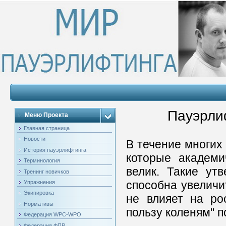
Пауэрлиф
Меню Проекта
Главная страница
Новости
В течение многих
История пауэрлифтинга
которые академи
Терминология
велик. Такие ут
Тренинг новичков
способна увеличи
Упражнения
Экипировка
не влияет на ро
Нормативы
пользу коленям" п
Федерация WPC-WPO
Федерация ФПР