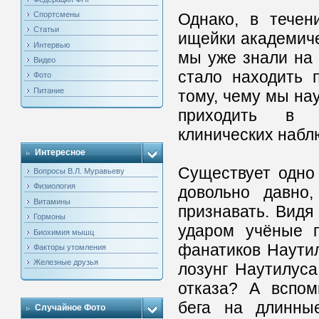
Спортсмены
Однако, в течен
Статьи
ищейки академичес
Интервью
мы уже знали на 
Видео
стало находить 
Фото
Питание
тому, чему мы на
приходить в р
клинических набл
Интересное
Существует одно
Вопросы В.Л. Муравьеву
Физиология
довольно давно,
Витамины
признавать. Видя 
Гормоны
ударом учёные п
Биохимия мышц
фанатиков Наутил
Факторы утомления
Железные друзья
лозунг Наутилуса
отказа? А вспом
бега на длинные
Случайное Фото