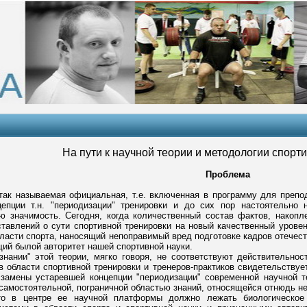
На пути к научной теории и методологии спорт
Проблема
так называемая официальная, т.е. включенная в программу для препо
епции т.н. "периодизации" тренировки и до сих пор настоятельно 
ю значимость. Сегодня, когда количественный состав фактов, накопл
тавлений о сути спортивной тренировки на новый качественный урове
бласти спорта, наносящий непоправимый вред подготовке кадров отечес
щий былой авторитет нашей спортивной науки.
нании" этой теории, мягко говоря, не соответствуют действительнос
в области спортивной тренировки и тренеров-практиков свидетельствует
замены устаревшей концепции "периодизации" современной научной т
самостоятельной, пограничной областью знаний, относящейся отнюдь не
то в центре ее научной платформы должно лежать биологическое 