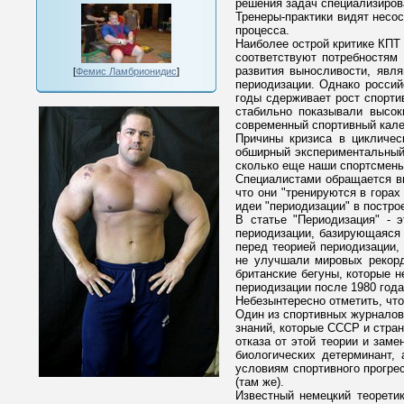
решения задач специализиров
Тренеры-практики видят несос
процесса.
Наиболее острой критике КПТ 
соответствуют потребностям
развития выносливости, явл
[
Фемис Ламбрионидис
]
периодизации. Однако россий
годы сдерживает рост спортив
стабильно показывали высок
современный спортивный кале
Причины кризиса в цикличес
обширный экспериментальный 
сколько еще наши спортсмены
Специалистами обращается вн
что они "тренируются в горах
идеи "периодизации" в постро
В статье "Периодизация" - эт
периодизации, базирующаяся 
перед теорией периодизации, 
не улучшали мировых рекорд
британские бегуны, которые 
периодизации после 1980 года
Небезынтересно отметить, что
Один из спортивных журналов 
знаний, которые СССР и стран
отказа от этой теории и заме
биологических детерминант, 
условиям спортивного прогре
(там же).
Известный немецкий теорети