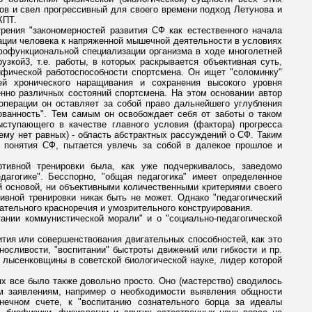
дов и свел прогрессивный для своего времени подход Летунова и
КПТ.
трения "закономерностей развития СФ как естественного начала
ации человека к напряженной мышечной деятельности в условиях
рфофункциональной специализации организма в ходе многолетней
зкой3, т.е. работы, в которых раскрывается объективная суть,
ифической работоспособности спортсмена. Он ищет "соломинку"
ей хронического наращивания и сохранения высокого уровня
енно различных состояний спортсмена. На этом основании автор
 операции он оставляет за собой право дальнейшего углубления
рованность". Тем самым он освобождает себя от заботы о таком
ыступающего в качестве главного условия (фактора) прогресса
 ему нет равных) - область абстрактных рассуждений о СФ. Таким
ва понятия СФ, пытается увлечь за собой в далекое прошлое и
тивной тренировки была, как уже подчеркивалось, заведомо
агогике". Бесспорно, "общая педагогика" имеет определенное
ой основой, ни объективными количественными критериями своего
ивной тренировки никак быть не может. Однако "педагогический
ательного красноречия и умозрительного конструирования.
ании коммунистической морали" и о "социально-педагогической
ития или совершенствования двигательных способностей, как это
носливости, "воспитании" быстроты движений или гибкости и пр.
 лысенковщины в советской биологической науке, лидер которой
х все было также довольно просто. Оно (мастерство) сводилось
м заявлениям, например о необходимости выявления общности
нечном счете, к "воспитанию сознательного борца за идеалы