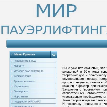
Меню Проекта
Главная страница
Новости
Ныне уже нет сомнений, что 
История пауэрлифтинга
рожденной в 60-е годы конц
теоретическую и практическу
Терминология
обусловливает переход предс
Тренинг новичков
прогресс научного знания в о
наконец, в фактор, принижаю
Упражнения
Заявления о "всемирном приз
Экипировка
отечественных - авторитетов 
утверждению необходимости 
Нормативы
Такая теория представляется 
Федерация WPC-WPO
И поскольку несомненно, ч
Федерация ФПР