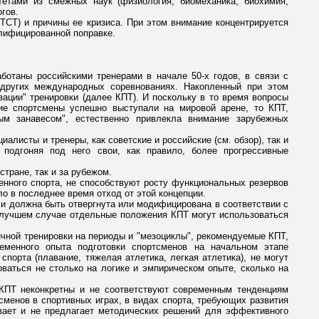
етами из смежных наук (физиология, биомеханика, биохимия,
гов.
ТСТ) и причины ее кризиса. При этом внимание концентрируется
алифицированной поправке.
ботаны российскими тренерами в начале 50-х годов, в связи с
 других международных соревнованиях. Накопленный при этом
ации" тренировки (далее КПТ). И поскольку в то время вопросы
ие спортсмены успешно выступали на мировой арене, то КПТ,
м занавесом", естественно привлекла внимание зарубежных
алисты и тренеры, как советские и российские (см. обзор), так и
 подгоняя под него свои, как правило, более прогрессивные
стране, так и за рубежом.
енного спорта, не способствуют росту функциональных резервов
ло в последнее время отход от этой концепции.
и должна быть отвергнута или модифицирована в соответствии с
В лучшем случае отдельные положения КПТ могут использоваться
ичной тренировки на периоды и "мезоциклы", рекомендуемые КПТ,
ременного опыта подготовки спортсменов на начальном этапе
порта (плавание, тяжелая атлетика, легкая атлетика), не могут
ваться не столько на логике и эмпирическом опыте, сколько на
 КПТ неконкретны и не соответствуют современным тенденциям
сменов в спортивных играх, в видах спорта, требующих развития
ивает и не предлагает методических решений для эффективного