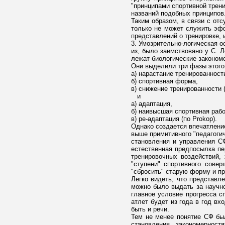
"принципами спортивной трени
названий подобных принципов
Таким образом, в связи с от
только не может служить эфф
представлений о тренировке,
3. Умозрительно-логическая 
из, было заимствовано у С. 
лежат биологические законом
Они выделили три фазы этого
а) нарастание тренированност
б) спортивная форма,
в) снижение тренированности 
и
а) адаптация,
б) наивысшая спортивная раб
в) ре-адаптация (по Prokop).
Однако создается впечатление
выше примитивного "педагогич
становления и управления С
естественная предпосылка пе
тренировочных воздействий,
"ступени" спортивного сове
"сбросить" старую форму и п
Легко видеть, что представл
можно было выдать за научно
главное условие прогресса с
атлет будет из года в год вх
быть и речи.
Тем не менее понятие СФ был
становления, закономерност