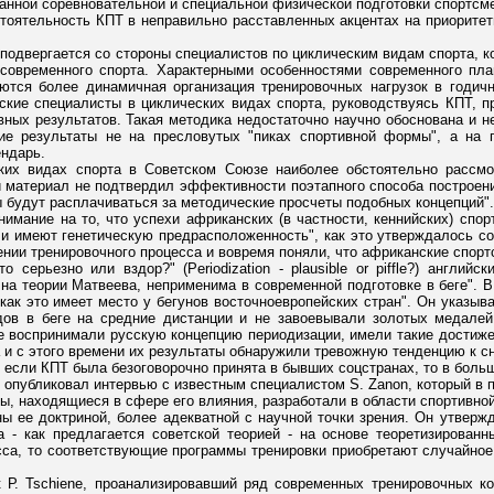
анной соревновательной и специальной физической подготовки спортсме
тоятельность КПТ в неправильно расставленных акцентах на приоритетн
подвергается со стороны специалистов по циклическим видам спорта, к
 современного спорта. Характерными особенностями современного пла
яются более динамичная организация тренировочных нагрузок в годич
ские специалисты в циклических видах спорта, руководствуясь КПТ, 
ных результатов. Такая методика недостаточно научно обоснована и не
ие результаты не на пресловутых "пиках спортивной формы", а на п
ндарь.
ких видах спорта в Советском Союзе наиболее обстоятельно рассмот
материал не подтвердил эффективности поэтапного способа построения
 будут расплачиваться за методические просчеты подобных концепций".
имание на то, что успехи африканских (в частности, кеннийских) спо
 и имеют генетическую предрасположенность", как это утверждалось со
ении тренировочного процесса и вовремя поняли, что африканские спор
о серьезно или вздор?" (Periodization - plausible or piffle?) англи
на теории Матвеева, неприменима в современной подготовке в беге". В
как это имеет место у бегунов восточноевропейских стран". Он указыва
ов в беге на средние дистанции и не завоевывали золотых медалей 
не воспринимали русскую концепцию периодизации, имели такие достиже
 и с этого времени их результаты обнаружили тревожную тенденцию к с
 если КПТ была безоговорочно принята в бывших соцстранах, то в боль
опубликовал интервью с известным специалистом S. Zanon, который в п
ы, находящиеся в сфере его влияния, разработали в области спортивно
ны ее доктриной, более адекватной с научной точки зрения. Он утверж
а - как предлагается советской теорией - на основе теоретизирован
сса, то соответствующие программы тренировки приобретают случайное 
к Р. Tschiene, проанализировавший ряд современных тренировочных к