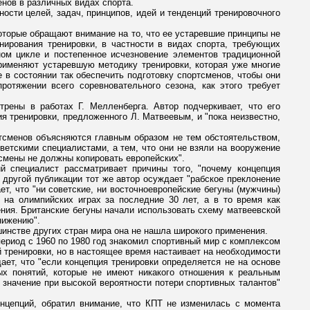
нов в различных видах спорта.
ости целей, задач, принципов, идей и тенденций тренировочного
оторые обращают внимание на то, что ее устаревшие принципы не
нирования тренировки, в частности в видах спорта, требующих
ном цикле и постепенное исчезновение элементов традиционной
применяют устаревшую методику тренировки, которая уже многие
 в состоянии так обеспечить подготовку спортсменов, чтобы они
ротяжении всего соревновательного сезона, как этого требует
рены в работах Г. Мелленберга. Автор подчеркивает, что его
 тренировки, предложенного Л. Матвеевым, и "пока неизвестно,
ртсменов объясняются главным образом не тем обстоятельством,
ветскими специалистами, а тем, что они не взяли на вооружение
тсмены не должны копировать европейских".
йский специалист рассматривает причины того, "почему концепция
 другой публикации тот же автор осуждает "рабское преклонение
ет, что "ни советские, ни восточноевропейские бегуны (мужчины)
на олимпийских играх за последние 30 лет, а в то время как
ния. Британские бегуны начали использовать схему матвеевской
нижению".
шинстве других стран мира она не нашла широкого применения.
ериод с 1960 по 1980 год знакомил спортивный мир с комплексом
й тренировки, но в настоящее время настаивает на необходимости
дает, что "если концепция тренировки определяется не на основе
ных понятий, которые не имеют никакого отношения к реальным
значение при высокой вероятности потери спортивных талантов"
онцепций, обратил внимание, что КПТ не изменилась с момента