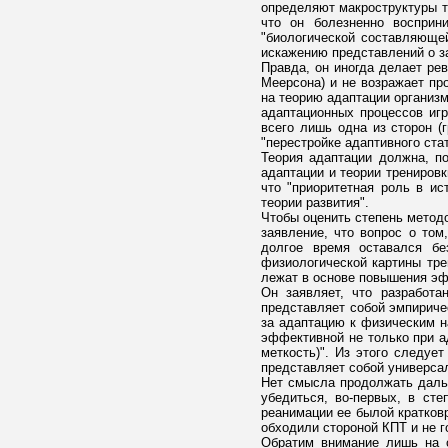
определяют макроструктуры т
что он болезненно восприн
"биологической составляющей
искажению представлений о за
Правда, он иногда делает ре
Меерсона) и не возражает пр
на теорию адаптации организ
адаптационных процессов игр
всего лишь одна из сторон (
"перестройке адаптивного ст
Теория адаптации должна, по
адаптации и теории трениров
что "приоритетная роль в и
теории развития".
Чтобы оценить степень методо
заявление, что вопрос о том
долгое время оставался бе
физиологической картины тре
лежат в основе повышения эфф
Он заявляет, что разработ
представляет собой эмпириче
за адаптацию к физическим на
эффективной не только при а
меткость)". Из этого следуе
представляет собой универсал
Нет смысла продолжать даль
убедиться, во-первых, в ст
реанимации ее былой кратковр
обходили стороной КПТ и не г
Обратим внимание лишь на о