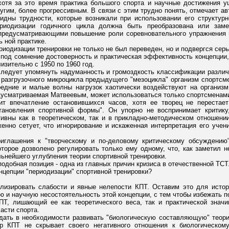
, хотя за это время практика большого спорта и научные достижения
угим, более прогрессивным. В связи с этим трудно понять, отмечает а
видны трудности, которые возникали при использовании его структур
риодизации годичного цикла должна быть преобразована или заме
предусматривающими повышение роли соревновательного упражнения и
 ной практике.
риодизации тренировки не только не был переведен, но и подвергся се
 под сомнение достоверность и практическая эффективность концепции,
изительно с 1950 по 1960 год.
следует упомянуть надуманность и громоздкость классификации различн
 разгрузочного микроцикла предыдущего "мезоцикла" организм спортсме
редние и малые волны нагрузок хаотически воздействуют на организм
едусматриваемая Матвеевым, может использоваться только спортсменами
ит впечатление остановившихся часов, хотя ее творец не перестае
ановления спортивной формы". Он упорно не воспринимает критику,
ивны как в теоретическом, так и в прикладно-методическом отношени
женно сетует, что игнорирование и искаженная интерпретация его уче
иглашения к "творческому и по-деловому критическому обсуждению
торое дозволено регулировать только ему одному, что, как заметил н
ьнейшего углубления теории спортивной тренировки.
подобная позиция - одна из главных причин кризиса в отечественной ТСТ
нцепции "периодизации" спортивной тренировки?
лизировать слабости и явные нелепости КПТ. Оставим это для истор
ю и научную несостоятельность этой концепции, с тем чтобы избежать п
ПТ, лишающий ее как теоретического веса, так и практической знач
асти спорта.
ать в необходимости развивать "биологическую составляющую" теории
р КПТ не скрывает своего негативного отношения к биологическому