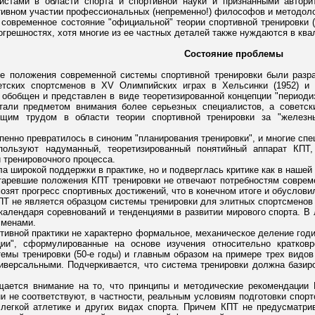
стами в области спорта и спортивной науки и признанными авторит
ктивном участии профессиональных (непременно!) философов и методоло
 современное состояние "официальной" теории спортивной тренировки (
огрешностях, хотя многие из ее частных деталей также нуждаются в кв
Состояние проблемы
е положения современной системы спортивной тренировки были разра
етских спортсменов в XV Олимпийских играх в Хельсинки (1952) и
 обобщен и представлен в виде теоретизированной концепции "периодиз
тали предметом внимания более серьезных специалистов, а советск
им трудом в области теории спортивной тренировки за "железны
пенно превратилось в синоним "планирования тренировки", и многие специ
пользуют надуманный, теоретизированный понятийный аппарат КПТ,
 тренировочного процесса.
а широкой поддержки в практике, но и подверглась критике как в нашей 
таревшие положения КПТ тренировки не отвечают потребностям соврем
озят прогресс спортивных достижений, что в конечном итоге и обуслови
ПТ не является образцом системы тренировки для элитных спортсменов 
календаря соревнований и тенденциями в развитии мирового спорта. 
сменами.
ртивной практики не характерно формальное, механическое деление год
ции", сформулированные на основе изучения относительно кратков
мы тренировки (50-е годы) и главным образом на примере трех видов с
иверсальными. Подчеркивается, что система тренировки должна базиро
щается внимание на то, что принципы и методические рекомендации
и не соответствуют, в частности, реальным условиям подготовки спорт
, легкой атлетике и других видах спорта. Причем КПТ не предусматр