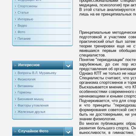
профессиональными специали
медицина, психология) при а
Спортсмены
В этой статье анализируются
Статьи
лишь на ее принципиальных п
Интервью
Видео
Принципиальные методически
Фото
подготовкой и участием сов
Питание
практический опыт был затем
теории тренировки еще не с
явившаяся первым обобщающ
специалистов.
Понятие "периодизации" посте
зарубежные, до сих пор ис
Интересное
представления об организации
Вопросы В.Л. Муравьеву
Однако КПТ не только не нашл
Специалисты считают, что ус
Физиология
организма спортсменов и торм
Витамины
Высказывается мнение, что К
особенностями современного 
Гормоны
начинающими и юными спорт
Биохимия мышц
Подчеркивается, что для спо
и что принципы "периодиза
Факторы утомления
формирования советской систе
Железные друзья
быть ни достоверными, ни ун
знании физиологии.
Во многих публикациях обра
развития большого спорта. Он
Случайное Фото
выносливости, в гимнастике