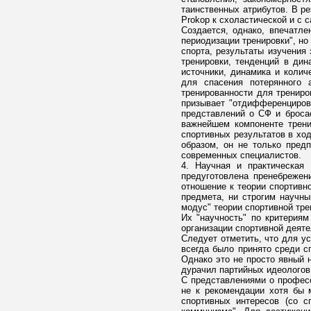
таинственных атрибутов. В ре
Prokop к схоластической и с 
Создается, однако, впечатле
периодизации тренировки", н
спорта, результаты изучения
тренировки, тенденций в дин
источники, динамика и колич
для спасения потерянного 
тренированности для трениро
призывает "отдифференцирова
представлений о СФ и бросае
важнейшем компоненте трени
спортивных результатов в ход
образом, он не только пред
современных специалистов.
4. Научная и практическая
предуготовлена пренебрежен
отношение к теории спортивн
предмета, ни строгим научны
модус" теории спортивной тре
Их "научность" по критериям
организации спортивной деяте
Следует отметить, что для ус
всегда было принято среди сп
Однако это не просто явный 
дурачил партийных идеологов 
С представлениями о професс
не к рекомендации хотя бы 
спортивных интересов (со с