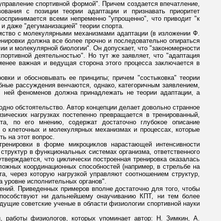
управление спортивной формой". Причем создается впечатление,
вования с позиции теории адаптации и признавать приоритет
воспринимается всеми непременно "упрощенно", что приводит "к
и даже "дегуманизацией" теории спорта.
омство с молекулярными механизмами адаптации (в изложении Ф.
ренировки должна все более прочно и последовательно опираться
и и молекулярной биологии". Он допускает, что "закономерности
ортивной деятельностью". Но тут же заявляет, что "адаптация
менее важная и ведущая сторона этого процесса заключается в
овки и обосновывать ее принципы; причем "состыковка" теории
обные рассуждения венчаются, однако, категоричным заявлением,
 с ней феноменов должна принадлежать не теории адаптации, а
одно обстоятельство. Автор концепции делает довольно странное
изических нагрузках постепенно превращается в тренированный,
та, по его мнению, содержат достаточно глубокое описание
с о клеточных и молекулярных механизмах и процессах, которые
ь на этот вопрос.
 тренировки в форме микроциклов нарастающей интенсивности
структур в функциональных системах организма, ответственного
утверждается, что циклически построенная тренировка оказалась
ложных координационных способностей (например, в стрельбе на
та, через которую нагрузкой управляют соотношением структур,
а уровне исполнительных органов".
ний. Приведенных примеров вполне достаточно для того, чтобы
е способствуют ни дальнейшему онаучиванию КПТ, ни тем более
ведущие советские ученые в области физиологии спортивной науки
 работы физиологов, которых упоминает автор: Н. Зимкин, А.