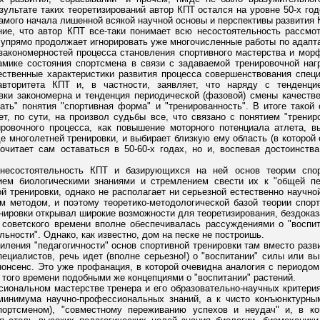
зультате таких теоретизирований автор КПТ остался на уровне 50-х го
самого начала лишенной всякой научной основы и перспективы развития 
ние, что автор КПТ все-таки понимает всю несостоятельность рассмо
о упрямо продолжает игнорировать уже многочисленные работы по адапт
 закономерностей процесса становления спортивного мастерства и мо
амике состояния спортсмена в связи с задаваемой тренировочной нагру
ественные характеристики развития процесса совершенствования спец
авторитета КПТ и, в частности, заявляет, что наряду с тенденци
вки закономерна и тенденция периодической (фазовой) смены качеств
ть" понятия "спортивная форма" и "тренированность". В итоге такой
т, по сути, на произвол судьбы все, что связано с понятием "трени
ровочного процесса, как повышение моторного потенциала атлета, в
е многолетней тренировки, и выбирает близкую ему область (в которой
почитает сам оставаться в 50-60-х годах, но и, воспевая достоинст
 несостоятельность КПТ и базирующихся на ней основ теории спор
ием биологическими знаниями и стремлением свести их к "общей пед
ой тренировки, однако не располагает ни серьезной естественно научн
м методом, и поэтому теоретико-методологической базой теории спорт
нировки открывал широкие возможности для теоретизирования, бездоказ
 советского времени вполне обеспечивалась рассуждениями о "воспит
льности". Однако, как известно, дом на песке не построишь.
иления "педагогичности" основ спортивной тренировки там вместо разв
ециалистов, речь идет (вполне серьезно!) о "воспитании" силы или вы
нонсенс. Это уже профанация, в которой очевидна аналогия с периодом
того времени подобными же концепциями о "воспитании" растений.
иональном мастерстве тренера и его образовательно-научных критерия
минимума научно-профессиональных знаний, а к чисто конъюнктурны
портсменом), "совместному переживанию успехов и неудач" и, в ко