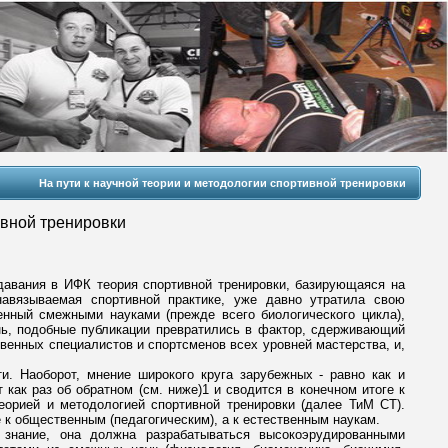
На пути к научной теории и методологии спортивной тренировки
ивной тренировки
давания в ИФК теория спортивной тренировки, базирующаяся на
навязываемая спортивной практике, уже давно утратила свою
енный смежными науками (прежде всего биологического цикла),
нь, подобные публикации превратились в фактор, сдерживающий
твенных специалистов и спортсменов всех уровней мастерства, и,
ти. Наоборот, мнение широкого круга зарубежных - равно как и
 как раз об обратном (см. ниже)1 и сводится в конечном итоге к
еорией и методологией спортивной тренировки (далее ТиМ СТ).
 к общественным (педагогическим), а к естественным наукам.
знание, она должна разрабатываться высокоэрудированными