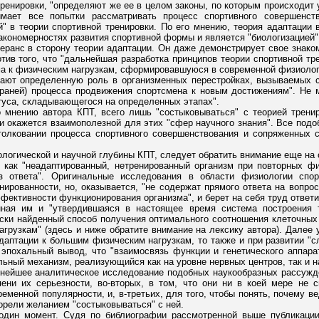
ренировки, "определяют же ее в целом законы, по которым происходит 
имает все попытки рассматривать процесс спортивного совершенст
" в теории спортивной тренировки. По его мнению, теория адаптации 
кономерностях развития спортивной формы и является "биологизацией" 
веранс в сторону теории адаптации. Он даже демонстрирует свое знак
отив того, что "дальнейшая разработка принципов теории спортивной т
ма к физическим нагрузкам, сформировавшуюся в современной физиологи
ают определенную роль в организменных перестройках, вызываемых сп
граней) процесса продвижения спортсмена к новым достижениям". Не 
атуса, складывающегося на определенных этапах".
 мнению автора КПТ, всего лишь "состыковываться" с теорией тренир
ки окажется взаимополезной для этих "сфер научного знания". Все под
столковании процесса спортивного совершенствования и сопряженных
логической и научной глубины КПТ, следует обратить внимание еще на 
, как "неадаптированный, нетренированный организм при повторных ф
з ответа". Оригинальные исследования в области физиологии спор
нированности, но, оказывается, "не содержат прямого ответа на вопро
ективности функционирования организма", и берет на себя труд ответит
анная им и "утвердившаяся в настоящее время система построения
ски найденный способ получения оптимального соотношения клеточных 
грузкам" (здесь и ниже обратите внимание на лексику автора). Далее 
даптации к большим физическим нагрузкам, то также и при развитии "с
т эпохальный вывод, что "взаимосвязь функции и генетического аппара
ьный механизм, реализующийся как на уровне нервных центров, так и н
нейшее аналитическое исследование подобных наукообразных рассужде
епени их серьезности, во-вторых, в том, что они ни в коей мере н
еменной популярности, и, в-третьих, для того, чтобы понять, почему 
орели желанием "состыковываться" с ней.
дин момент. Судя по библиографии рассмотренной выше публикации,