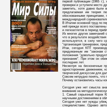
первой публикации (1965 г.)
проверки и уступили место др
заметить, хотя давно были 
предлагаемая им теория пе
обоснованными принципами, 
международной соревнователь
В Италии основной труд по пе
ней прежде всего поставлены
и легкоатлетов в период прибл
Из многих других замечаний 
что в результате воздействия
используется, в силу чего с
"организация тренировки, пр
Итак, сегодня КПТ производ
придуманным им "законам ст
положения "довольно продукт
признание". При этом он оби
последних лет.
Несмотря на бесконечные пр
односторонним движением, ко
творческой дискуссии для дал
Совсем нетрудно понять, что 
Почему остановились часы ко
Сегодня уже нет смысла ана
внимание на методологическу
1. Самый серьезный порок К
научными достижениями в обл
Сегодня уже нет нужды убежд
специалистами. Однако авто