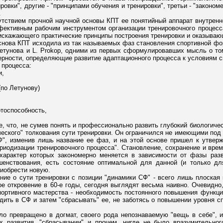
ровки", другие - "принципами обучения и тренировки", третьи - "законо
.
сутствием прочной научной основы КПТ ее понятийный аппарат внутренн
ективным рабочим инструментом организации тренировочного процесса
 искажающего практические принципы построения тренировки и оказываю
основа КПТ исходила из так называемых фаз становления спортивной фо
Летунова и L. Prokop, одними из первых сформулировавших мысль о то
ерности, определяющие развитие адаптационного процесса к условиям с
 процесса:
и,
(по Летунову)
отоспособность,
, что, не сумев понять и профессионально развить глубокий биологиче
еского" толкования сути тренировки. Он ограничился не имеющими под 
Ф", изменив лишь название ее фаз, и на этой основе пришел к утвер
риодизации тренировочного процесса". Становление, сохранение и врем
 характер которых закономерно меняется в зависимости от фазы раз
ршенствования, есть состояние оптимальной для данной (и только дл
риобрести новую.
ение о сути тренировки с позиции "динамики СФ" - всего лишь плоская
е откровение в 60-е годы, сегодня выглядят весьма наивно. Очевидно,
портивного мастерства - необходимость постоянного повышения функц
одить в СФ и затем "сбрасывать" ее, не заботясь о повышении уровня 
о превращено в догмат, своего рода непознаваемую "вещь в себе", и
ях развития, "сбрасывании" и прочем, нигде не было вразумительно