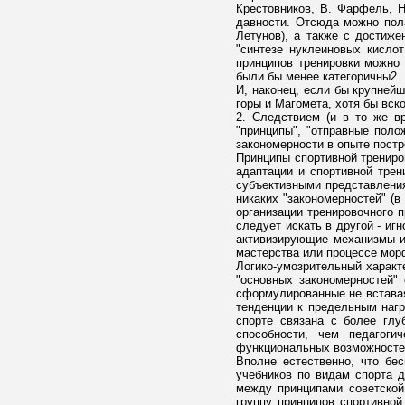
Крестовников, В. Фарфель, Н
давности. Отсюда можно пола
Летунов), а также с достиже
"синтезе нуклеиновых кисло
принципов тренировки можно
были бы менее категоричны2.
И, наконец, если бы крупней
горы и Магомета, хотя бы вск
2. Следствием (и в то же в
"принципы", "отправные поло
закономерности в опыте постр
Принципы спортивной трениро
адаптации и спортивной трен
субъективными представления
никаких "закономерностей" (
организации тренировочного 
следует искать в другой - и
активизирующие механизмы их
мастерства или процессе мор
Логико-умозрительный характ
"основных закономерностей"
сформулированные не вставая 
тенденции к предельным нагр
спорте связана с более глу
способности, чем педагоги
функциональных возможносте
Вполне естественно, что бес
учебников по видам спорта 
между принципами советской
группу принципов спортивной