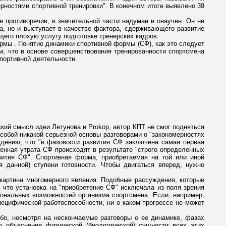
мерностями спортивной тренировки". В конечном итоге выявлено 39
е противоречив, в значительной части надуман и онаучен. Он не
, но и выступает в качестве фактора, сдерживающего развитие
щего плохую услугу подготовке тренерских кадров.
рмы . Понятие динамики спортивной формы (СФ), как это следует
м, что в основе совершенствования тренированности спортсмена
портивной деятельности.
ский смысл идеи Летунова и Prokop, автор КПТ не смог подняться
собой никакой серьезной основы разговорами о "закономерностях
ждению, что "в фазовости развития СФ заключена самая первая
енная утрата СФ происходят в результате "строго определенных
вития СФ". Спортивная форма, приобретаемая на той или иной
я данной) ступени готовности. Чтобы двигаться вперед, нужно
 картина многомерного явления. Подобные рассуждения, которые
 что установка на "приобретение СФ" исключала из поля зрения
иональных возможностей организма спортсмена. Если, например,
специфической работоспособности, ни о каком прогрессе не может
бо, несмотря на нескончаемые разговоры о ее динамике, фазах
го объяснения физической (биологической) сущности всех этих