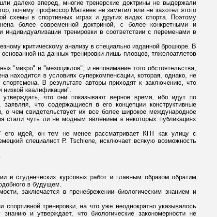
 ушли далеко вперед, многие тренерские доктрины не выдержали
втор, почему профессор Матвеев не заметил или не захотел этого
ной схемы в спортивных играх и других видах спорта. Поэтому
нена более современной доктриной, с более конкретными и
 индивидуализации тренировки в соответствии с переменами в
рьезному критическому анализу в специально изданной брошюре. В
 основанной на данных тренировки лишь пловцов, тяжелоатлетов
ых "микро" и "мезоциклов", и непонимание того обстоятельства,
на находится в условиях суперкомпенсации, которая, однако, не
 спортсмена. В результате авторы приходят к заключению, что
 низкой квалификации".
т утверждать, что они показывают верное время, ибо идут по
 заявляя, что содержащиеся в его концепции конструктивные
и, о чем свидетельствует их все более широкое международное
ния стали чуть ли не модным явлением в некоторых публикациях
" его идей, он тем не менее рассматривает КПТ как улицу с
емецкий специалист Р. Tschiene, исключает всякую возможность
.
ии и студенческих курсовых работ и главным образом обратим
одобного в будущем.
имости, заключается в пренебрежении биологическим знанием и
 спортивной тренировки, на что уже неоднократно указывалось
 знанию и утверждает, что биологические закономерности не