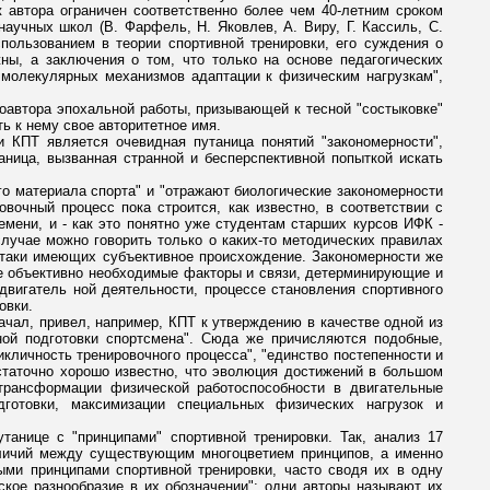
ж автора ограничен соответственно более чем 40-летним сроком
аучных школ (В. Фарфель, Н. Яковлев, А. Виру, Г. Кассиль, С.
пользованием в теории спортивной тренировки, его суждения о
ны, а заключения о том, что только на основе педагогических
 молекулярных механизмов адаптации к физическим нагрузкам",
соавтора эпохальной работы, призывающей к тесной "состыковке"
ь к нему свое авторитетное имя.
и КПТ является очевидная путаница понятий "закономерности",
аница, вызванная странной и бесперспективной попыткой искать
о материала спорта" и "отражают биологические закономерности
овочный процесс пока строится, как известно, в соответствии с
мени, и - как это понятно уже студентам старших курсов ИФК -
случае можно говорить только о каких-то методических правилах
ь-таки имеющих субъективное происхождение. Закономерности же
ве объективно необходимые факторы и связи, детерминирующие и
двигатель ной деятельности, процессе становления спортивного
овки.
чал, привел, например, КПТ к утверждению в качестве одной из
ной подготовки спортсмена". Сюда же причисляются подобные,
икличность тренировочного процесса", "единство постепенности и
остаточно хорошо известно, что эволюция достижений в большом
трансформации физической работоспособности в двигательные
готовки, максимизации специальных физических нагрузок и
танице с "принципами" спортивной тренировки. Так, анализ 17
зличий между существующим многоцветием принципов, а именно
ыми принципами спортивной тренировки, часто сводя их в одну
ское разнообразие в их обозначении": одни авторы называют их