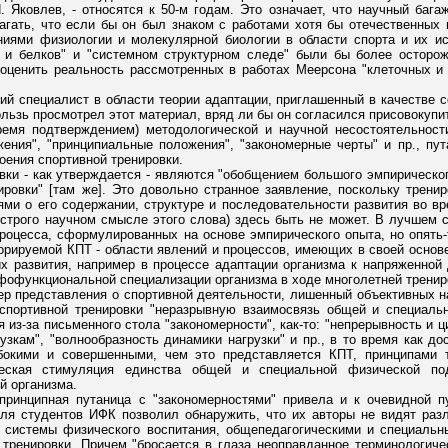
. Яковлев, - относятся к 50-м годам. Это означает, что научный бага
гать, что если бы он был знаком с работами хотя бы отечественных н
ниями физиологии и молекулярной биологии в области спорта и их ис
т и белков" и "системном структурном следе" были бы более осторож
 оценить реальность рассмотренных в работах Меерсона "клеточных и
ший специалист в области теории адаптации, приглашенный в качестве 
ользь просмотрел этот материал, вряд ли бы он согласился присовокупит
ремя подтверждением) методологической и научной несостоятельност
жения", "принципиальные положения", "закономерные черты" и пр., пут
оения спортивной тренировки.
вки - как утверждается - являются "обобщением большого эмпирическог
ировки" [там же]. Это довольно странное заявление, поскольку тренир
ми о его содержании, структуре и последовательности развития во вре
в строго научном смысле этого слова) здесь быть не может. В лучшем 
процесса, сформулированных на основе эмпирического опыта, но опят
гнорируемой КПТ - области явлений и процессов, имеющих в своей осно
 развития, например в процессе адаптации организма к напряженной 
фофункциональной специализации организма в ходе многолетней тренир
ер представления о спортивной деятельности, лишенный объективных на
 спортивной тренировки "неразрывную взаимосвязь общей и специаль
из-за письменного стола "закономерности", как-то: "непрерывность и ц
узкам", "волнообразность динамики нагрузки" и пр., в то время как д
бокими и совершенными, чем это представляется КПТ, принципами 
ческая стимуляция единства общей и специальной физической под
й организма.
принципная путаница с "закономерностями" привела и к очевидной пу
для студентов ИФК позволил обнаружить, что их авторы не видят ра
 системы физического воспитания, общепедагогическими и специальн
 тренировки. Причем "бросается в глаза неоправданное терминологиче