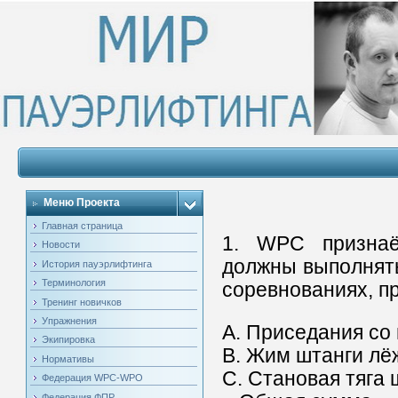
Меню Проекта
Главная страница
1. WPC признаё
Новости
должны выполнять
История пауэрлифтинга
Терминология
соревнованиях, п
Тренинг новичков
Упражнения
А. Приседания со
Экипировка
B. Жим штанги лё
Нормативы
C. Становая тяга 
Федерация WPC-WPO
Федерация ФПР