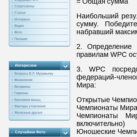
= Общая сумма
Спортсмены
Статьи
Наибольший резул
Интервью
сумму. Победите
Видео
набравший макси
Фото
Питание
2. Определение 
правилам WPC осу
Интересное
3. WPC посредс
Вопросы В.Л. Муравьеву
федераций-член
Физиология
Мира:
Витамины
Гормоны
Открытые Чемпио
Биохимия мышц
Чемпионаты Мира
Факторы утомления
Железные друзья
Чемпионаты Ми
включительно)
Юношеские Чемпи
Случайное Фото