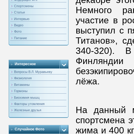
Спортсмены
Немного ра
Статьи
участие в ро
Интервью
Видео
выступил с п
Фото
Титанов», сд
Питание
340-320). 
Финляндии
Интересное
безэкипиро
Вопросы В.Л. Муравьеву
лёжа.
Физиология
Витамины
Гормоны
Биохимия мышц
Факторы утомления
На данный м
Железные друзья
спортсмена э
жима и 400 кг
Случайное Фото