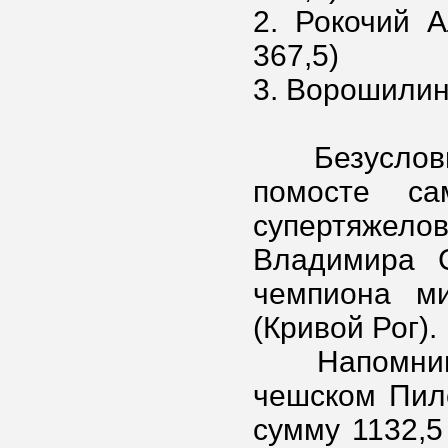
2. Рокочий А
367,5)
3. Ворошилин 
Безусловно
помосте с
супертяжело
Владимира С
чемпиона м
(Кривой Рог).
Напомним, 
чешском Пил
сумму 1132,5