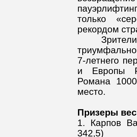
пауэрлифти
только «се
рекордом стра
Зрители ст
триумфально
7-летнего пе
и Европы Р
Романа 1000
место.
Призеры весо
1. Карпов В
342,5)