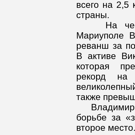
всего на 2,5
страны.
На чемпио
Мариуполе В
реванш за п
В активе Вик
которая пр
рекорд на
великолепны
также превыш
Владимир Св
борьбе за «
второе место