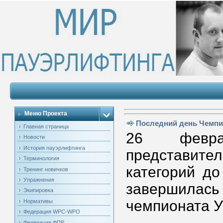
Меню Проекта
Последний день Чемпи
Главная страница
26 февра
Новости
История пауэрлифтинга
представит
Терминология
категорий до
Тренинг новичков
Упражнения
завершилас
Экипировка
чемпионата У
Нормативы
Федерация WPC-WPO
Федерация ФПР