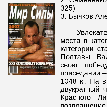
325)
3. Бычков Але
Увлекатель
места в кате
категории ст
Полтавы Ва
свою побед
приседании – 
1048 кг. На 
двукратный 
Красного Л
возвраще