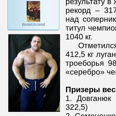
результату в
рекорд – 31
над соперни
[
Андрей Бутенко
]
титул чемпио
1040 кг.
Отметился 
412,5 кг луг
троеборья 9
«серебро» че
Призеры весо
1. Довганюк
322,5)
2. Семененко