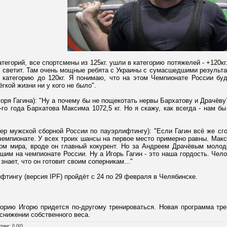
атегорий, все спортсмены из 125кг. ушли в категорию потяжелей - +120к
е светит. Там очень мощные ребята с Украины с сумасшедшими результат
 категорию до 120кг. Я понимаю, что на этом Чемпионате России буд
ёгкой жизни ни у кого не было".
оря Гагина): "Ну а почему бы не пощекотать нервы Бархатову и Драчёву
-го года Бархатова Максима 1072,5 кг. Но я скажу, как всегда - нам бы
ер мужской сборной России по пауэрлифтингу): "Если Гагин всё же сгон
чемпионате. У всех троих шансы на первое место примерно равны. Мак
ом мира, вроде он главный кокурент. Но за Андреем Драчёвым молодо
йшим на чемпионате России. Ну а Игорь Гагин - это наша гордость. Чел
знает, что он готовит своим соперникам..."
фтингу (версия IPF) пройдёт с 24 по 29 февраля в Челябинске.
горию Игорю придется по-другому тренироваться. Новая программа тре
 снижении собственного веса.
тинг
:
0.0
/
0