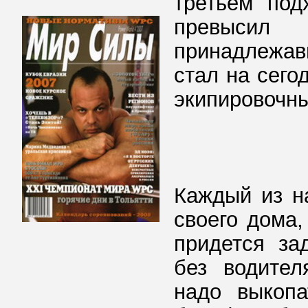
третьем под
превысил
принадлежав
стал на сег
экипировочн
Каждый из н
своего дома,
придется за
без водител
надо выкопа