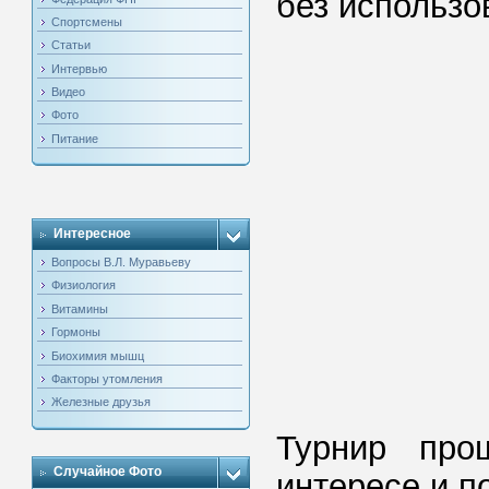
без использо
Спортсмены
Статьи
Интервью
Видео
Фото
Питание
Интересное
Вопросы В.Л. Муравьеву
Физиология
Витамины
Гормоны
Биохимия мышц
Факторы утомления
Железные друзья
Турнир про
Случайное Фото
интересе и п