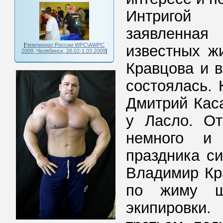
Интригой 
заявленная
[
Чемпионат России WPC\AWPC
известных ж
2009, Челябинск, 26.02-1.03.2009
]
Кравцова и 
состоялась. 
Дмитрий Каса
у Ласло. О
немного и
праздника с
Владимир Кр
по жиму ш
экипировки