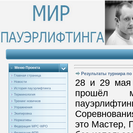
Меню Проекта
Результаты турнира по 
Главная страница
28 и 29 мая
Новости
История пауэрлифтинга
прошёл м
Терминология
пауэрлифтин
Тренинг новичков
Упражнения
Соревновани
Экипировка
Нормативы
это Мастер, 
Федерация WPC-WPO
Федерация ФПР