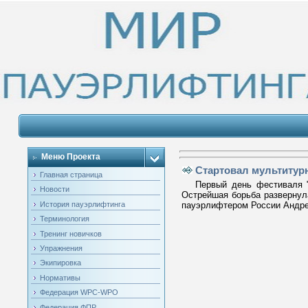
Меню Проекта
Стартовал мультитурн
Главная страница
Первый день фестиваля "Зо
Новости
Острейшая борьба развернула
История пауэрлифтинга
пауэрлифтером России Андре
Терминология
Тренинг новичков
Упражнения
Экипировка
Нормативы
Федерация WPC-WPO
Федерация ФПР