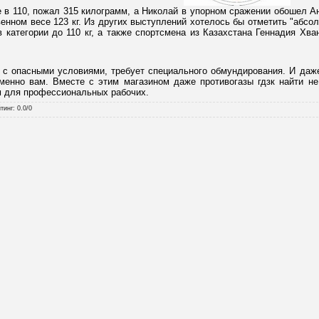
 в 110, пожал 315 килограмм, а Николай в упорном сражении обошел А
венном весе 123 кг. Из других выступлений хотелось бы отметить "абсо
 категории до 110 кг, а также спортсмена из Казахстана Геннадия Хва
 с опасными условиями, требует специального обмундирования. И даже
менно вам. Вместе с этим магазином даже противогазы гдзк найти н
 для профессиональных рабочих.
тинг
:
0.0
/
0