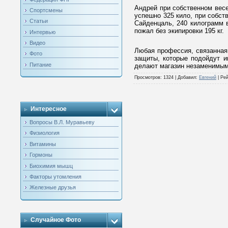
Андрей при собственном весе
Спортсмены
успешно 325 кило, при собст
Статьи
Сайденцаль, 240 килограмм в
пожал без экипировки 195 кг.
Интервью
Видео
Любая профессия, связанная
Фото
защиты, которые подойдут и
Питание
делают магазин незаменимым
Просмотров
: 1324 |
Добавил
:
Евгений
|
Рей
Интересное
Вопросы В.Л. Муравьеву
Физиология
Витамины
Гормоны
Биохимия мышц
Факторы утомления
Железные друзья
Случайное Фото