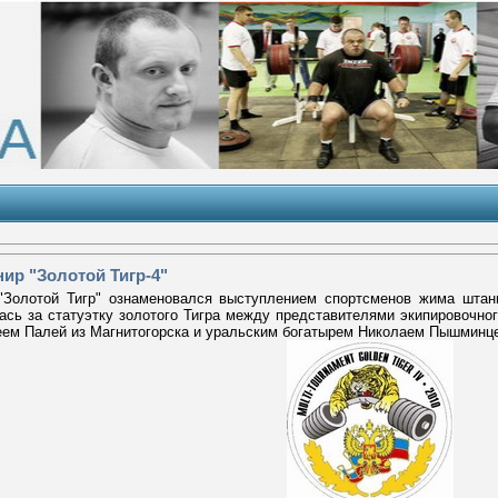
ир "Золотой Тигр-4"
лотой Тигр" ознаменовался выступлением спортсменов жима штанги
сь за статуэтку золотого Тигра между представителями экипировочног
ем Палей из Магнитогорска и уральским богатырем Николаем Пышминц