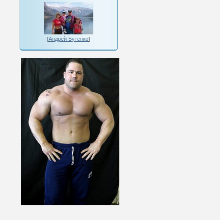
[
Андрей Бутенко
]